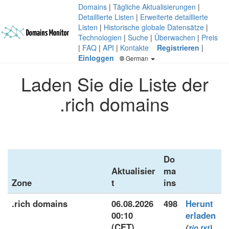
Domains
|
Tägliche Aktualisierungen
|
Detaillierte Listen
|
Erweiterte detaillierte
Listen
|
Historische globale Datensätze
|
Technologien
|
Suche
|
Überwachen
|
Preis
|
FAQ
|
API
|
Kontakte
Registrieren
|
Einloggen
German
Laden Sie die Liste der
.rich domains
Do
Aktualisier
ma
Zone
t
ins
.rich domains
06.08.2026
498
Herunt
00:10
erladen
(CET)
(
zip
txt
)