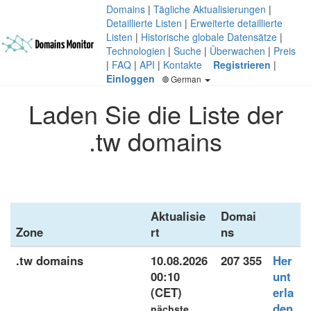
Domains
|
Tägliche Aktualisierungen
|
Detaillierte Listen
|
Erweiterte detaillierte
Listen
|
Historische globale Datensätze
|
Technologien
|
Suche
|
Überwachen
|
Preis
|
FAQ
|
API
|
Kontakte
Registrieren
|
Einloggen
German
Laden Sie die Liste der
.tw domains
Aktualisie
Domai
Zone
rt
ns
.tw domains
10.08.2026
207 355
Her
00:10
unt
(CET)
erla
den
nächste