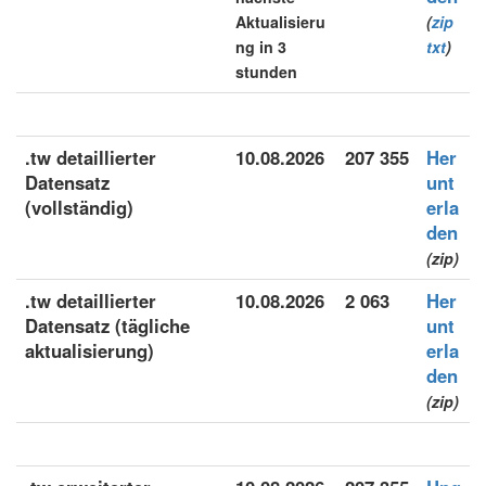
Aktualisieru
(
zip
ng in 3
txt
)
stunden
.tw detaillierter
10.08.2026
207 355
Her
Datensatz
unt
(vollständig)
erla
den
(zip)
.tw detaillierter
10.08.2026
2 063
Her
Datensatz (tägliche
unt
aktualisierung)
erla
den
(zip)