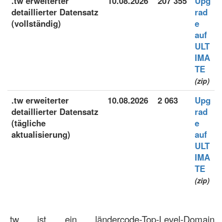
.tw erweiterter
10.08.2026
207 355
Upg
detaillierter Datensatz
rad
(vollständig)
e
auf
ULT
IMA
TE
(zip)
.tw erweiterter
10.08.2026
2 063
Upg
detaillierter Datensatz
rad
(tägliche
e
aktualisierung)
auf
ULT
IMA
TE
(zip)
.tw ist ein ländercode-Top-Level-Domain