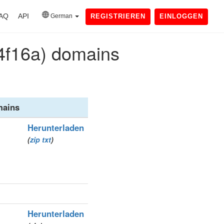
AQ
API
German
REGISTRIEREN
EINLOGGEN
ایر (xn--mgba3a4f16a) domains
ains
Herunterladen
(
zip
txt
)
Herunterladen