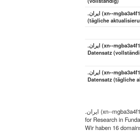
(vollständig)
.ایران (xn--mgba3a4f16a) detaillierter Datensatz
(tägliche aktualisier
.ایران (xn--mgba3a4f16a) erweiterter detaillierter
Datensatz (vollständi
.ایران (xn--mgba3a4f16a) erweiterter detaillierter
Datensatz (tägliche a
.ایران (xn--mgba3a4f16a) ist ein ländercode-Top-Level-Domain (ccTLD)zone, verwaltet von Institute
for Research in Fund