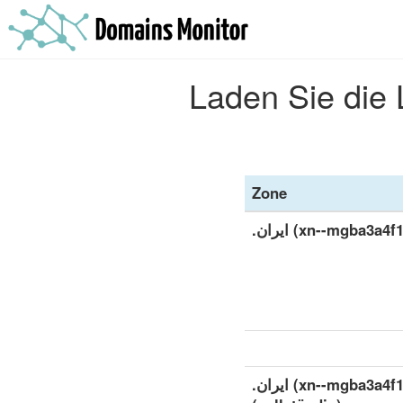
Zone
.ایران (xn--mgba3a
.ایران (xn--mgba3a4f16a) detaillierter Datensatz