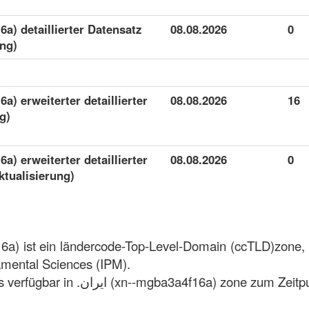
08.08.2026
0
ung)
08.08.2026
16
g)
08.08.2026
0
ktualisierung)
amental Sciences (IPM).
Wir haben 16 domains verfügbar in .ایران (xn--mgba3a4f16a) 