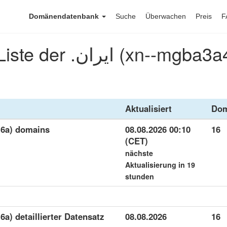
Domänendatenbank
Suche
Überwachen
Preis
F
Laden Sie die Liste der .ان
Aktualisiert
Dom
4f16a) domains
08.08.2026 00:10
16
(CET)
nächste
Aktualisierung in 19
stunden
08.08.2026
16