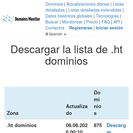
Dominios
|
Actualizaciones diarias
|
Listas
detalladas
|
Listas detalladas extendidas
|
Datos históricos globales
|
Tecnologías
|
Buscar
|
Monitorear
|
Precio
|
FAQ
|
API
|
Contactos
Registrarse
|
Iniciar sesión
Spanish
Descargar la lista de .ht
dominios
Do
mi
Actualiza
nio
Zona
do
s
.ht dominios
08.08.202
875
Descarg
6 00:10
ar