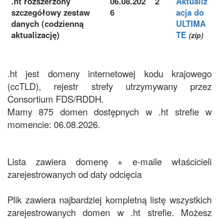
.ht rozszerzony
06.08.202
2
Aktualiz
szczegółowy zestaw
6
acja do
danych (codzienną
ULTIMA
aktualizację)
TE
(zip)
.ht jest domeny internetowej kodu krajowego
(ccTLD), rejestr strefy utrzymywany przez
Consortium FDS/RDDH.
Mamy 875 domen dostępnych w .ht strefie w
momencie: 06.08.2026.
Lista zawiera domenę + e-maile właścicieli
zarejestrowanych od daty odcięcia
Plik zawiera najbardziej kompletną listę wszystkich
zarejestrowanych domen w .ht strefie. Możesz