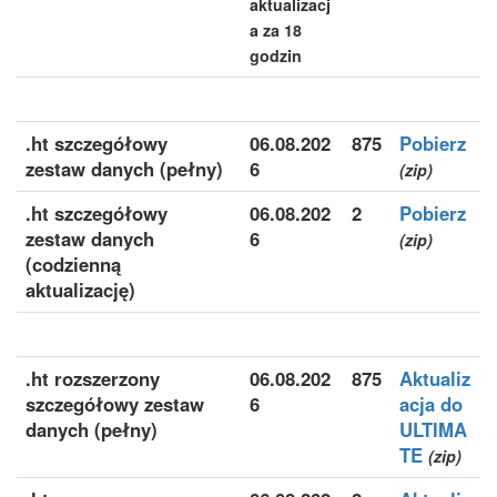
aktualizacj
a za 18
godzin
.ht szczegółowy
06.08.202
875
Pobierz
zestaw danych (pełny)
6
(zip)
.ht szczegółowy
06.08.202
2
Pobierz
zestaw danych
6
(zip)
(codzienną
aktualizację)
.ht rozszerzony
06.08.202
875
Aktualiz
szczegółowy zestaw
6
acja do
danych (pełny)
ULTIMA
TE
(zip)