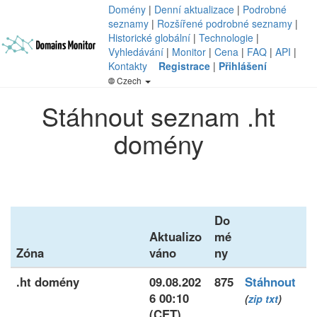
Domény
|
Denní aktualizace
|
Podrobné
seznamy
|
Rozšířené podrobné seznamy
|
Historické globální
|
Technologie
|
Vyhledávání
|
Monitor
|
Cena
|
FAQ
|
API
|
Kontakty
Registrace
|
Přihlášení
Czech
Stáhnout seznam .ht
domény
Do
Aktualizo
mé
Zóna
váno
ny
.ht domény
09.08.202
875
Stáhnout
6 00:10
(
zip
txt
)
(CET)