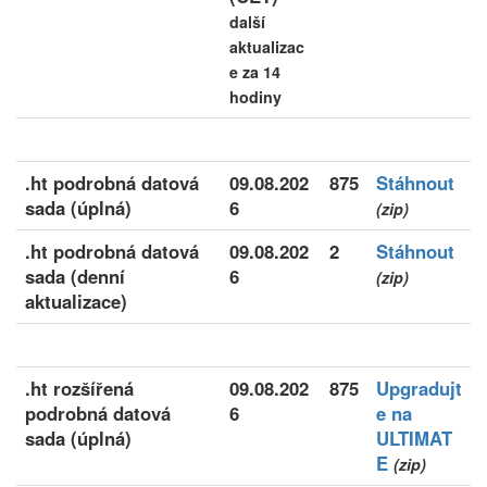
další
aktualizac
e za 14
hodiny
.ht podrobná datová
09.08.202
875
Stáhnout
sada (úplná)
6
(zip)
.ht podrobná datová
09.08.202
2
Stáhnout
sada (denní
6
(zip)
aktualizace)
.ht rozšířená
09.08.202
875
Upgradujt
podrobná datová
6
e na
sada (úplná)
ULTIMAT
E
(zip)