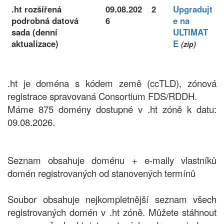
.ht rozšířená
09.08.202
2
Upgradujt
podrobná datová
6
e na
sada (denní
ULTIMAT
aktualizace)
E
(zip)
.ht je doména s kódem země (ccTLD), zónová
registrace spravovaná Consortium FDS/RDDH.
Máme 875 domény dostupné v .ht zóně k datu:
09.08.2026.
Seznam obsahuje doménu + e-maily vlastníků
domén registrovaných od stanovených termínů
Soubor obsahuje nejkompletnější seznam všech
registrovaných domén v .ht zóně. Můžete stáhnout