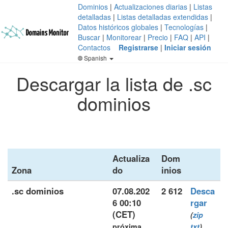
Dominios
|
Actualizaciones diarias
|
Listas
detalladas
|
Listas detalladas extendidas
|
Datos históricos globales
|
Tecnologías
|
Buscar
|
Monitorear
|
Precio
|
FAQ
|
API
|
Contactos
Registrarse
|
Iniciar sesión
Spanish
Descargar la lista de .sc
dominios
Actualiza
Dom
Zona
do
inios
.sc dominios
07.08.202
2 612
Desca
6 00:10
rgar
(CET)
(
zip
próxima
txt
)