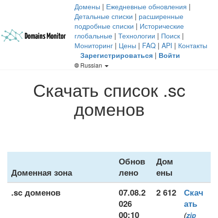
Домены
|
Ежедневные обновления
|
Детальные списки
|
расширенные
подробные списки
|
Исторические
глобальные
|
Технологии
|
Поиск
|
Мониторинг
|
Цены
|
FAQ
|
API
|
Контакты
Зарегистрироваться
|
Войти
Russian
Скачать список .sc
доменов
Обнов
Дом
Доменная зона
лено
ены
.sc доменов
07.08.2
2 612
Скач
026
ать
00:10
(
zip