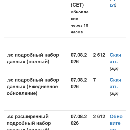
(CET)
txt
)
обновле
ние
через 10
часов
.sc подробный набор
07.08.2
2 612
Скач
данных (полный)
026
ать
(zip)
.sc подробный набор
07.08.2
7
Скач
данных (Ежедневное
026
ать
обновление)
(zip)
.sc расширенный
07.08.2
2 612
Обно
подробный набор
026
вите
данных (полный)
до