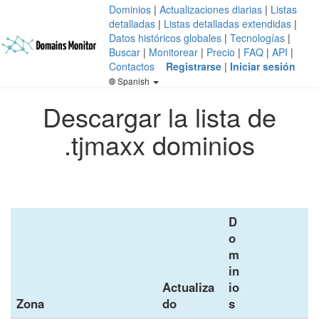
Dominios
|
Actualizaciones diarias
|
Listas
detalladas
|
Listas detalladas extendidas
|
Datos históricos globales
|
Tecnologías
|
Buscar
|
Monitorear
|
Precio
|
FAQ
|
API
|
Contactos
Registrarse
|
Iniciar sesión
Spanish
Descargar la lista de
.tjmaxx dominios
D
o
m
in
Actualiza
io
Zona
do
s