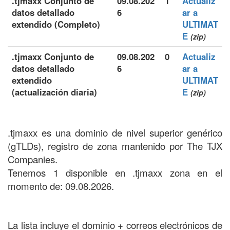
.tjmaxx Conjunto de
09.08.202
1
Actualiz
datos detallado
6
ar a
extendido (Completo)
ULTIMAT
E
(zip)
.tjmaxx Conjunto de
09.08.202
0
Actualiz
datos detallado
6
ar a
extendido
ULTIMAT
(actualización diaria)
E
(zip)
.tjmaxx es una dominio de nivel superior genérico
(gTLDs), registro de zona mantenido por The TJX
Companies.
Tenemos 1 disponible en .tjmaxx zona en el
momento de: 09.08.2026.
La lista incluye el dominio + correos electrónicos de