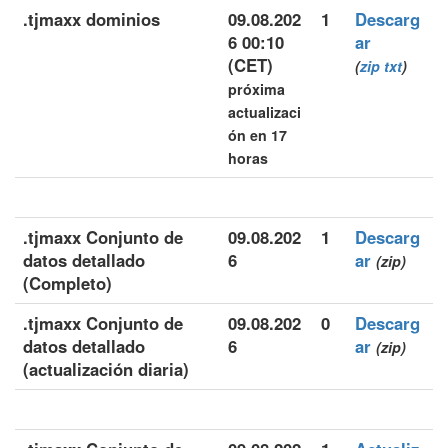
.tjmaxx dominios
09.08.202
1
Descarg
6 00:10
ar
(CET)
(
zip
txt
)
próxima
actualizaci
ón en 17
horas
.tjmaxx Conjunto de
09.08.202
1
Descarg
datos detallado
6
ar
(zip)
(Completo)
.tjmaxx Conjunto de
09.08.202
0
Descarg
datos detallado
6
ar
(zip)
(actualización diaria)