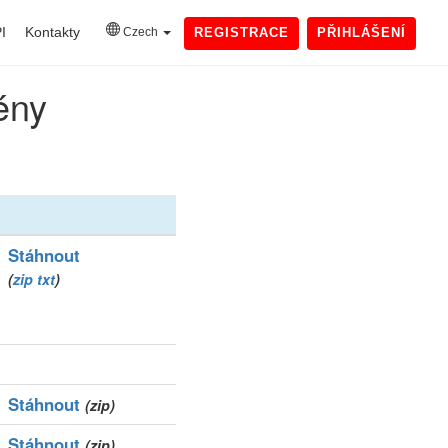
I
Kontakty
Czech
REGISTRACE
PŘIHLÁŠENÍ
ény
Stáhnout
(
zip
txt
)
Stáhnout
(zip)
Stáhnout
(zip)