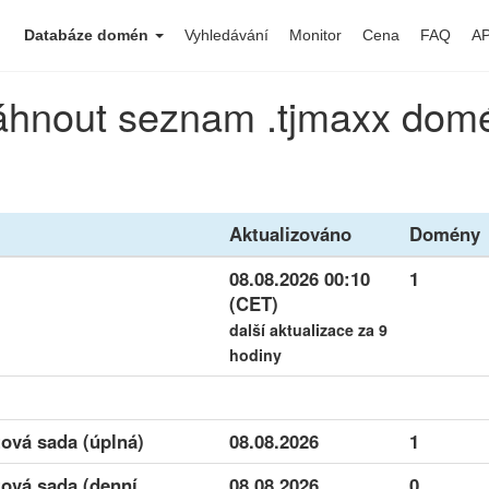
Databáze domén
Vyhledávání
Monitor
Cena
FAQ
AP
áhnout seznam .tjmaxx dom
Aktualizováno
Domény
08.08.2026 00:10
1
(CET)
další aktualizace za 9
hodiny
ová sada (úplná)
08.08.2026
1
ová sada (denní
08.08.2026
0