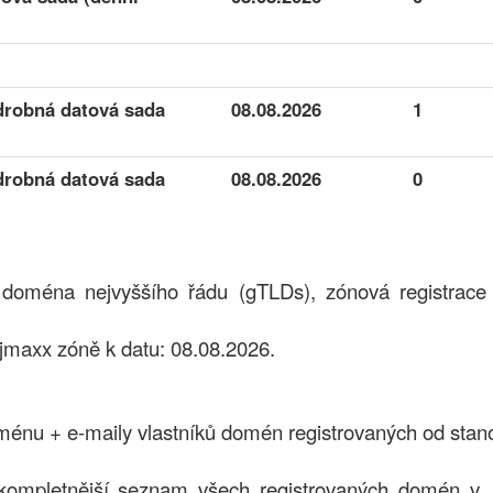
drobná datová sada
08.08.2026
1
drobná datová sada
08.08.2026
0
á doména nejvyššího řádu (gTLDs), zónová registrac
jmaxx zóně k datu: 08.08.2026.
nu + e-maily vlastníků domén registrovaných od stan
kompletnější seznam všech registrovaných domén v 