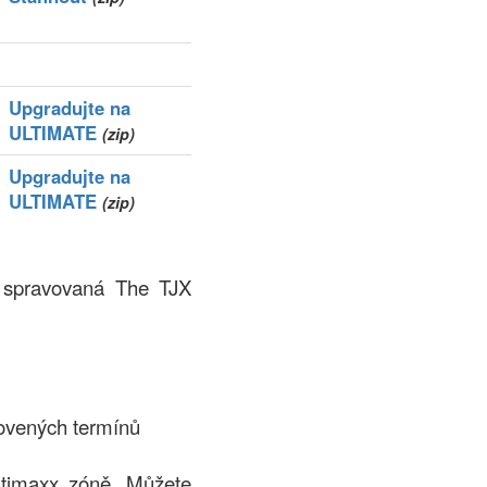
Upgradujte na
ULTIMATE
(zip)
Upgradujte na
ULTIMATE
(zip)
e spravovaná The TJX
ovených termínů
.tjmaxx zóně. Můžete