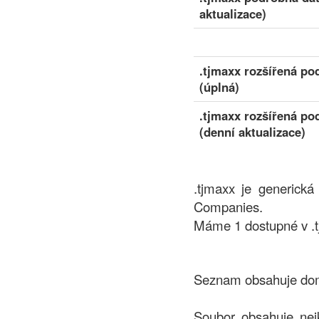
aktualizace)
.tjmaxx rozšířená po
(úplná)
.tjmaxx rozšířená po
(denní aktualizace)
.tjmaxx je generick
Companies.
Máme 1 dostupné v .t
Seznam obsahuje domé
Soubor obsahuje nej