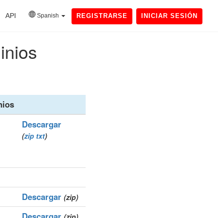
API
Spanish
REGISTRARSE
INICIAR SESIÓN
inios
nios
Descargar
(
zip
txt
)
Descargar
(zip)
Descargar
(zip)