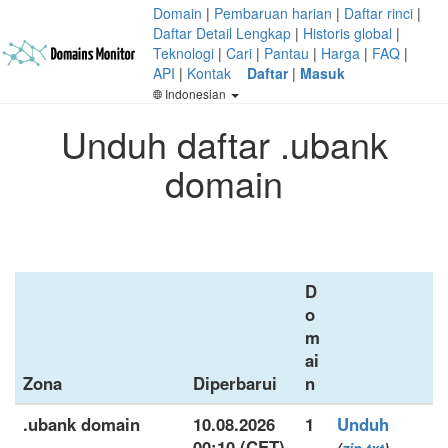
Domain
|
Pembaruan harian
|
Daftar rinci
|
Daftar Detail Lengkap
|
Historis global
|
Teknologi
|
Cari
|
Pantau
|
Harga
|
FAQ
|
API
|
Kontak
Daftar
|
Masuk
Indonesian
Unduh daftar .ubank
domain
D
o
m
ai
Zona
Diperbarui
n
.ubank domain
10.08.2026
1
Unduh
00:10 (CET)