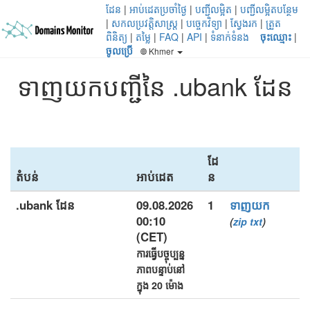
ដែន
|
អាប់ដេតប្រចាំថ្ងៃ
|
បញ្ជីលម្អិត
|
បញ្ជីលម្អិតបន្ថែម
|
សកលប្រវត្តិសាស្ត្រ
|
បច្ចេកវិទ្យា
|
ស្វែងរក
|
ត្រួត
ពិនិត្យ
|
តម្លៃ
|
FAQ
|
API
|
ទំនាក់ទំនង
ចុះឈ្មោះ
|
ចូលប្រើ
Khmer
ទាញយកបញ្ជីនៃ .ubank ដែន
ដែ
តំបន់
អាប់ដេត
ន
.ubank ដែន
09.08.2026
1
ទាញយក
00:10
(
zip
txt
)
(CET)
ការធ្វើបច្ចុប្បន្ន
ភាពបន្ទាប់នៅ
ក្នុង 20 ម៉ោង