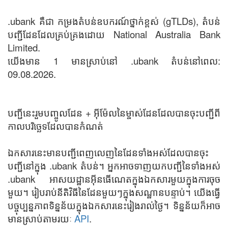
.ubank គឺជា កម្រងតំបន់ឧបករណ៍ថ្នាក់ខ្ពស់ (gTLDs), តំបន់
បញ្ជីដែនដែលគ្រប់គ្រងដោយ National Australia Bank
Limited.
យើងមាន 1 មានស្រាប់នៅ .ubank តំបន់នៅពេល:
09.08.2026.
បញ្ជីនេះរួមបញ្ចូលដែន + អ៊ីម៉ែលនៃម្ចាស់ដែនដែលបានចុះបញ្ជីពី
កាលបរិច្ឆេទដែលបានកំណត់
ឯកសារនេះមានបញ្ជីពេញលេញនៃដែនទាំងអស់ដែលបានចុះ
បញ្ជីនៅក្នុង .ubank តំបន់។ អ្នកអាចទាញយកបញ្ជីនៃទាំងអស់
.ubank អាសយដ្ឋានអ៊ីនធើណេតក្នុងឯកសារមួយក្នុងការចុច
មួយ។ រៀបរាប់នីតិវិធីនៃដែនមួយៗក្នុងសណ្ឋានបន្ទាប់។ យើងធ្វើ
បច្ចុប្បន្នភាពទិន្នន័យក្នុងឯកសារនេះរៀងរាល់ថ្ងៃ។ ទិន្នន័យក៏អាច
មានស្រាប់តាមរយៈ
API
.