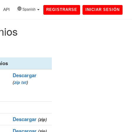
API
Spanish
REGISTRARSE
INICIAR SESIÓN
nios
ios
Descargar
(
zip
txt
)
Descargar
(zip)
Descargar
(zip)