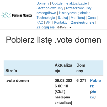
Domeny
|
Codzienne aktualizacje
|
Szczegółowe listy
|
rozszerzone listy
szczegółowe
|
Historyczne globalne
|
Technologie
|
Szukaj
|
Monitoruj
|
Cena
|
FAQ
|
API
|
Kontakty
Zarejestruj się
|
Zaloguj się
Polish
Pobierz listę .vote domen
Aktualiza
Dom
Strefa
cja
eny
.vote domen
09.08.202
6 271
Pobie
6 00:10
rz
(CET)
(
zip
następna
txt
)
aktualizacj