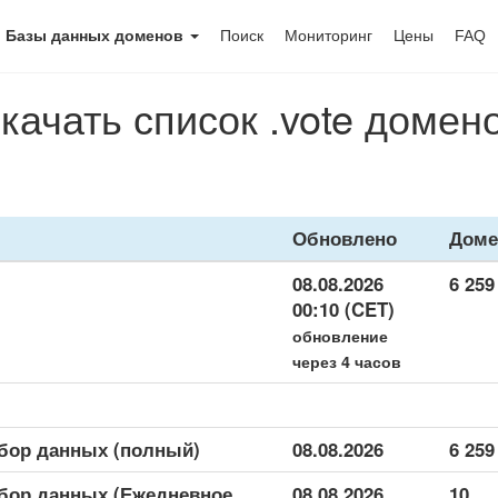
Базы данных доменов
Поиск
Мониторинг
Цены
FAQ
качать список .vote домен
Обновлено
Дом
08.08.2026
6 259
00:10 (CET)
обновление
через 4 часов
абор данных (полный)
08.08.2026
6 259
абор данных (Ежедневное
08.08.2026
10