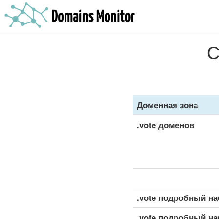
С
Доменная зона
.vote доменов
.vote подробный н
.vote подробный н