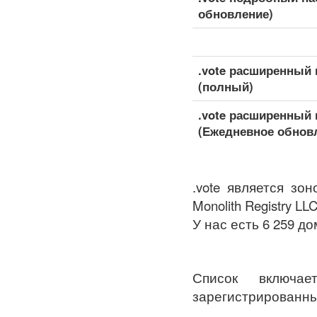
обновление)
.vote расширенный
(полный)
.vote расширенный
(Ежедневное обнов
.vote является зо
Monolith Registry LLC
У нас есть 6 259 до
Список включа
зарегистрированны