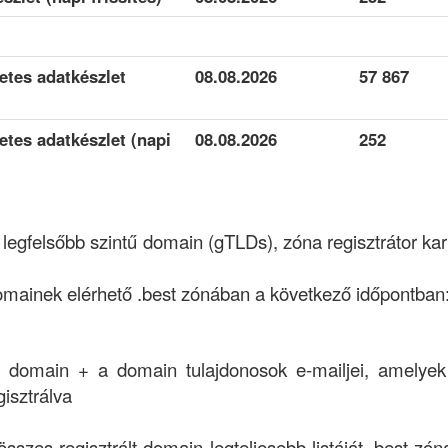
letes adatkészlet
08.08.2026
57 867
letes adatkészlet (napi
08.08.2026
252
s legfelsőbb szintű domain (gTLDs), zóna regisztrátor ka
mainek elérhető .best zónában a következő időpontban:
a domain + a domain tulajdonosok e-mailjei, amelye
isztrálva
összes regisztrált domain legteljesebb listáját .best zón