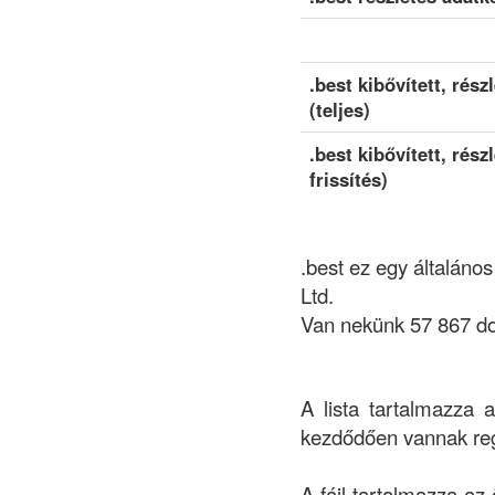
.best kibővített, rész
(teljes)
.best kibővített, rész
frissítés)
.best ez egy általáno
Ltd.
Van nekünk 57 867 do
A lista tartalmazza 
kezdődően vannak reg
A fájl tartalmazza az 