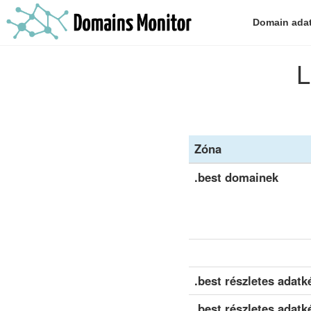
Domain ada
L
Zóna
.best domainek
.best részletes adatké
.best részletes adatké