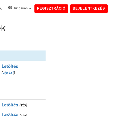
k
Hungarian
REGISZTRÁCIÓ
BEJELENTKEZÉS
ek
Letöltés
(
zip
txt
)
Letöltés
(zip)
Letöltés
(zip)