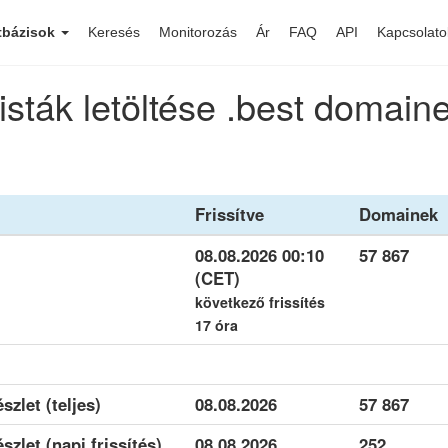
tbázisok
Keresés
Monitorozás
Ár
FAQ
API
Kapcsolato
isták letöltése .best domain
Frissítve
Domainek
08.08.2026 00:10
57 867
(CET)
következő frissítés
17 óra
szlet (teljes)
08.08.2026
57 867
szlet (napi frissítés)
08.08.2026
252