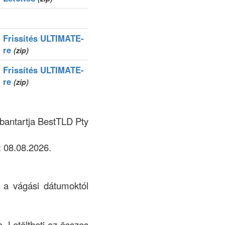
Frissítés ULTIMATE-
re
(zip)
Frissítés ULTIMATE-
re
(zip)
rbantartja BestTLD Pty
 08.08.2026.
k a vágási dátumoktól
a. Letöltheti az összes