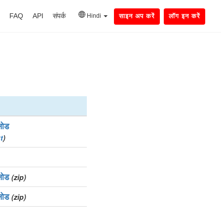
FAQ
API
संपर्क
Hindi
साइन अप करें
लॉग इन करें
लोड
t
)
लोड
(zip)
लोड
(zip)