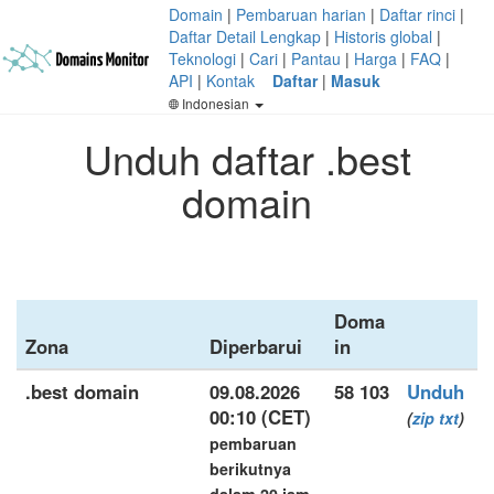
Domain
|
Pembaruan harian
|
Daftar rinci
|
Daftar Detail Lengkap
|
Historis global
|
Teknologi
|
Cari
|
Pantau
|
Harga
|
FAQ
|
API
|
Kontak
Daftar
|
Masuk
Indonesian
Unduh daftar .best
domain
Doma
Zona
Diperbarui
in
.best domain
09.08.2026
58 103
Unduh
00:10 (CET)
(
zip
txt
)
pembaruan
berikutnya