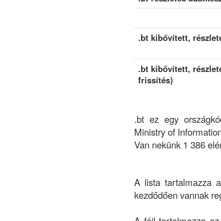
.bt kibővített, részlet
.bt kibővített, részle
frissítés)
.bt ez egy országkód
Ministry of Informati
Van nekünk 1 386 elé
A lista tartalmazza 
kezdődően vannak reg
A fájl tartalmazza az 