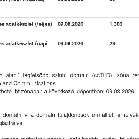
es adatkészlet (teljes)
09.08.2026
1 386
tes adatkészlet (napi
09.08.2026
29
 alapú legfelsőbb szintű domain (ccTLD), zóna regi
on and Communications.
rhető .bt zónában a következő időpontban: 09.08.2026.
a domain + a domain tulajdonosok e-mailjei, amelye
isztrálva
összes regisztrált domain legteljesebb listáját .bt zóna