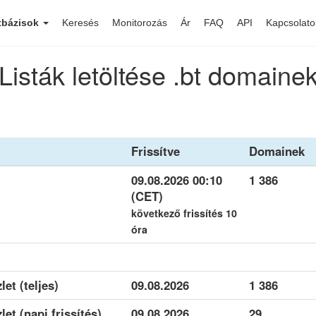
tbázisok
Keresés
Monitorozás
Ár
FAQ
API
Kapcsolato
Listák letöltése .bt domaine
Frissítve
Domainek
09.08.2026 00:10
1 386
(CET)
következő frissítés 10
óra
let (teljes)
09.08.2026
1 386
let (napi frissítés)
09.08.2026
29