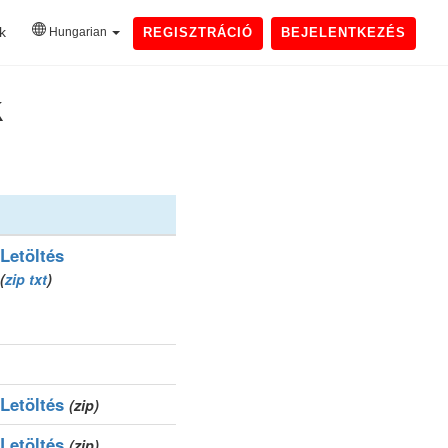
k
Hungarian
REGISZTRÁCIÓ
BEJELENTKEZÉS
k
Letöltés
(
zip
txt
)
Letöltés
(zip)
Letöltés
(zip)