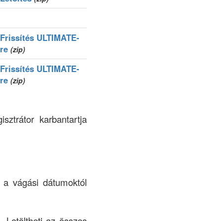
Frissítés ULTIMATE-
re
(zip)
Frissítés ULTIMATE-
re
(zip)
sztrátor karbantartja
k a vágási dátumoktól
. Letöltheti az összes