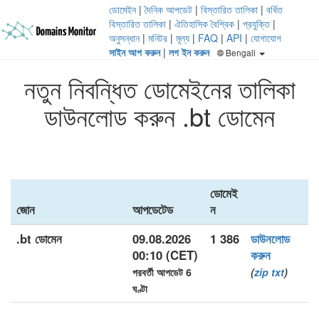
ডোমেইন
|
দৈনিক আপডেট
|
বিস্তারিত তালিকা
|
বর্ধিত
বিস্তারিত তালিকা
|
ঐতিহাসিক বৈশ্বিক
|
প্রযুক্তি
|
অনুসন্ধান
|
মনিটর
|
মূল্য
|
FAQ
|
API
|
যোগাযোগ
সাইন আপ করুন
|
লগ ইন করুন
Bengali
নতুন নিবন্ধিত ডোমেইনের তালিকা
ডাউনলোড করুন .bt ডোমেন
ডোমেই
জোন
আপডেটেড
ন
.bt ডোমেন
09.08.2026
1 386
ডাউনলোড
00:10 (CET)
করুন
পরবর্তী আপডেট 6
(
zip
txt
)
ঘণ্টা