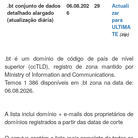
.bt conjunto de dados
06.08.202
29
Actuali
detalhado alargado
6
zar
(atualização diária)
para
ULTIMA
TE
(zip)
.bt é um domínio de código de país de nível
superior (ccTLD), registro de zona mantido por
Ministry of Information and Communications.
Temos 1 386 disponíveis em .bt zona na data de:
06.08.2026.
A lista inclui domínio + e-mails dos proprietários de
domínios registrados a partir das datas de corte
O arquivo contém a lista mais completa de todos os