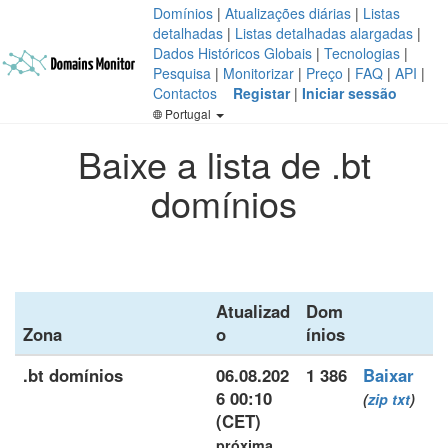
Domínios
|
Atualizações diárias
|
Listas
detalhadas
|
Listas detalhadas alargadas
|
Dados Históricos Globais
|
Tecnologias
|
Pesquisa
|
Monitorizar
|
Preço
|
FAQ
|
API
|
Contactos
Registar
|
Iniciar sessão
Portugal
Baixe a lista de .bt
domínios
Atualizad
Dom
Zona
o
ínios
.bt domínios
06.08.202
1 386
Baixar
6 00:10
(
zip
txt
)
(CET)
próxima