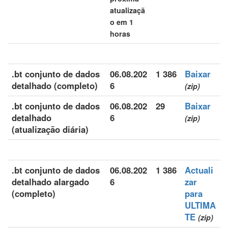
atualizaçã
o em 1
horas
.bt conjunto de dados
06.08.202
1 386
Baixar
detalhado (completo)
6
(zip)
.bt conjunto de dados
06.08.202
29
Baixar
detalhado
6
(zip)
(atualização diária)
.bt conjunto de dados
06.08.202
1 386
Actuali
detalhado alargado
6
zar
(completo)
para
ULTIMA
TE
(zip)