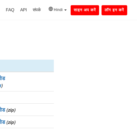
FAQ
API
संपर्क
Hindi
साइन अप करें
लॉग इन करें
ोड
t
)
ोड
(zip)
ोड
(zip)