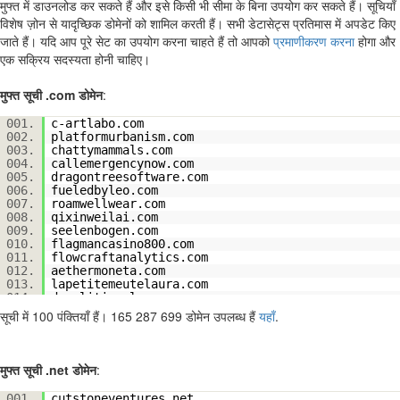
मुफ्त में डाउनलोड कर सकते हैं और इसे किसी भी सीमा के बिना उपयोग कर सकते हैं। सूचियाँ
विशेष ज़ोन से यादृच्छिक डोमेनों को शामिल करती हैं। सभी डेटासेट्स प्रतिमास में अपडेट किए
जाते हैं। यदि आप पूरे सेट का उपयोग करना चाहते हैं तो आपको
प्रमाणीकरण करना
होगा और
एक सक्रिय सदस्यता होनी चाहिए।
मुफ्त सूची .com डोमेन
:
001.
c-artlabo.com
002.
platformurbanism.com
003.
chattymammals.com
004.
callemergencynow.com
005.
dragontreesoftware.com
006.
fueledbyleo.com
007.
roamwellwear.com
008.
qixinweilai.com
009.
seelenbogen.com
010.
flagmancasino800.com
011.
flowcraftanalytics.com
012.
aethermoneta.com
013.
lapetitemeutelaura.com
014.
demolitionplan.com
015.
quarkeventures.com
सूची में 100 पंक्तियाँ हैं। 165 287 699 डोमेन उपलब्ध हैं
यहाँ
.
016.
americanroofingservicesinc.com
017.
alzysshop.com
018.
saltalaw.com
019.
senopro.com
मुफ्त सूची .net डोमेन
:
020.
burlington-rotary.com
021.
terwilliger-automotive.com
001.
cutstoneventures.net