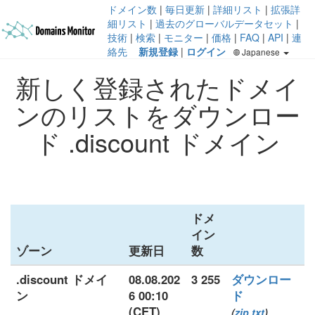
ドメイン数
|
毎日更新
|
詳細リスト
|
拡張詳
細リスト
|
過去のグローバルデータセット
|
技術
|
検索
|
モニター
|
価格
|
FAQ
|
API
|
連
絡先
新規登録
|
ログイン
Japanese
新しく登録されたドメイ
ンのリストをダウンロー
ド .discount ドメイン
ドメ
イン
ゾーン
更新日
数
.discount ドメイ
08.08.202
3 255
ダウンロー
ン
6 00:10
ド
(CET)
(
zip
txt
)