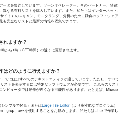
データを集約しています。ゾーンオペレーター、そのパートナー、登録
。異なる有料リストを購入しています。また、私たちはインターネット
ェブサイト）のスキャン、モニタリング、分析のために独自のソフトウェ
最も完全なリストと最新の情報を収集できます。
されますか？
0時から1時（CET時間）の近くに更新されます。
作はどのように行えますか？
Bまで）ではほぼすべてのテキストエディタが適しています。ただし、すべ
rgドメインのリストを表示するには特別なソフトウェアが必要です。 これらの
ピュータでは動作が遅くなる可能性があります。たとえば、Microsoft 
（シンプルで軽量）または
Large File Editor
（より高性能なプログラム）
s、vim、grep、awkを使用することをお勧めします。私たちはLinux