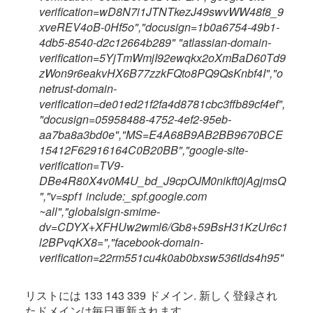
verification=wD8N7i1JTNTkezJ49swvWW48f8_9
xveREV4oB-0Hf5o","docusign=1b0a6754-49b1-
4db5-8540-d2c12664b289" "atlassian-domain-
verification=5YjTmWmjI92ewqkx2oXmBaD60Td9
zWon9r6eakvHX6B77zzkFQto8PQ9QsKnbf4I","o
netrust-domain-
verification=de01ed21f2fa4d8781cbc3ffb89cf4ef",
"docusign=05958488-4752-4ef2-95eb-
aa7ba8a3bd0e","MS=E4A68B9AB2BB9670BCE
15412F62916164C0B20BB","google-site-
verification=TV9-
DBe4R80X4v0M4U_bd_J9cpOJM0nikft0jAgjmsQ
","v=spf1 include:_spf.google.com
~all","globalsign-smime-
dv=CDYX+XFHUw2wml6/Gb8+59BsH31KzUr6c1
l2BPvqKX8=","facebook-domain-
verification=22rm551cu4k0ab0bxsw536tlds4h95"
リストには 133 143 339 ドメイン. 新しく登録され
たドメインは毎日更新されます.