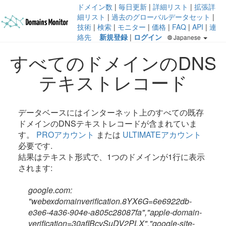
ドメイン数
|
毎日更新
|
詳細リスト
|
拡張詳
細リスト
|
過去のグローバルデータセット
|
技術
|
検索
|
モニター
|
価格
|
FAQ
|
API
|
連
絡先
新規登録
|
ログイン
Japanese
すべてのドメインのDNS
テキストレコード
データベースにはインターネット上のすべての既存
ドメインのDNSテキストレコードが含まれていま
す。
PROアカウント
または
ULTIMATEアカウント
必要です.
結果はテキスト形式で、1つのドメインが1行に表示
されます:
google.com:
"webexdomainverification.8YX6G=6e6922db-
e3e6-4a36-904e-a805c28087fa","apple-domain-
verification=30afIBcvSuDV2PLX","google-site-