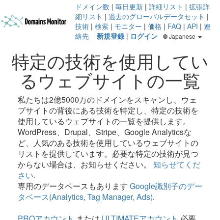
ドメイン数
|
毎日更新
|
詳細リスト
|
拡張詳
細リスト
|
過去のグローバルデータセット
|
技術
|
検索
|
モニター
|
価格
|
FAQ
|
API
|
連
絡先
新規登録
|
ログイン
Japanese
特定の技術を使用してい
るウェブサイトの一覧
私たちは2億5000万のドメインをスキャンし、ウェ
ブサイトの背後にある技術を特定し、特定の技術を
使用しているウェブサイトの一覧を提供します。
WordPress、Drupal、Stripe、Google Analyticsな
ど、人気のある技術を使用しているウェブサイトの
リストを提供しています。必要な特定の技術が見つ
からない場合は、お知らせください。
知らせてくだ
さい
.
専用のデータベースもあります
Google識別子のデー
タベース(Analytics, Tag Manager, Ads)
.
PROアカウント
または
ULTIMATEアカウント
必要