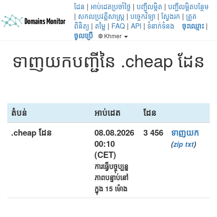
ដែន
|
អាប់ដេតប្រចាំថ្ងៃ
|
បញ្ជីលម្អិត
|
បញ្ជីលម្អិតបន្ថែម
|
សកលប្រវត្តិសាស្ត្រ
|
បច្ចេកវិទ្យា
|
ស្វែងរក
|
ត្រួត
ពិនិត្យ
|
តម្លៃ
|
FAQ
|
API
|
ទំនាក់ទំនង
ចុះឈ្មោះ
|
ចូលប្រើ
Khmer
ទាញយកបញ្ជីនៃ .cheap ដែន
តំបន់
អាប់ដេត
ដែន
.cheap ដែន
08.08.2026
3 456
ទាញយក
00:10
(
zip
txt
)
(CET)
ការធ្វើបច្ចុប្បន្ន
ភាពបន្ទាប់នៅ
ក្នុង 15 ម៉ោង