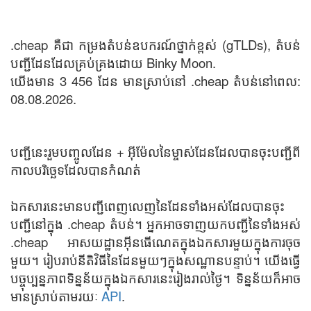
.cheap គឺជា កម្រងតំបន់ឧបករណ៍ថ្នាក់ខ្ពស់ (gTLDs), តំបន់
បញ្ជីដែនដែលគ្រប់គ្រងដោយ Binky Moon.
យើងមាន 3 456 ដែន មានស្រាប់នៅ .cheap តំបន់នៅពេល:
08.08.2026.
បញ្ជីនេះរួមបញ្ចូលដែន + អ៊ីម៉ែលនៃម្ចាស់ដែនដែលបានចុះបញ្ជីពី
កាលបរិច្ឆេទដែលបានកំណត់
ឯកសារនេះមានបញ្ជីពេញលេញនៃដែនទាំងអស់ដែលបានចុះ
បញ្ជីនៅក្នុង .cheap តំបន់។ អ្នកអាចទាញយកបញ្ជីនៃទាំងអស់
.cheap អាសយដ្ឋានអ៊ីនធើណេតក្នុងឯកសារមួយក្នុងការចុច
មួយ។ រៀបរាប់នីតិវិធីនៃដែនមួយៗក្នុងសណ្ឋានបន្ទាប់។ យើងធ្វើ
បច្ចុប្បន្នភាពទិន្នន័យក្នុងឯកសារនេះរៀងរាល់ថ្ងៃ។ ទិន្នន័យក៏អាច
មានស្រាប់តាមរយៈ
API
.