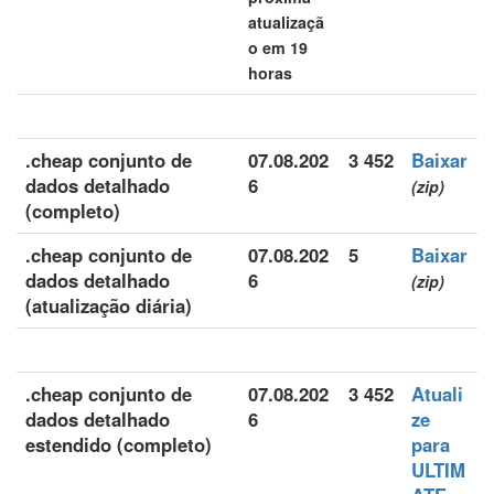
atualizaçã
o em 19
horas
.cheap conjunto de
07.08.202
3 452
Baixar
dados detalhado
6
(zip)
(completo)
.cheap conjunto de
07.08.202
5
Baixar
dados detalhado
6
(zip)
(atualização diária)
.cheap conjunto de
07.08.202
3 452
Atuali
dados detalhado
6
ze
estendido (completo)
para
ULTIM