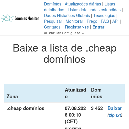
Domínios
|
Atualizações diárias
|
Listas
detalhadas
|
Listas detalhadas estendidas
|
Dados Históricos Globais
|
Tecnologias
|
Pesquisar
|
Monitorar
|
Preço
|
FAQ
|
API
|
Contatos
Registrar-se
|
Entrar
Brazilian Portuguese
Baixe a lista de .cheap
domínios
Atualizad
Dom
Zona
o
ínios
.cheap domínios
07.08.202
3 452
Baixar
6 00:10
(
zip
txt
)
(CET)
próxima