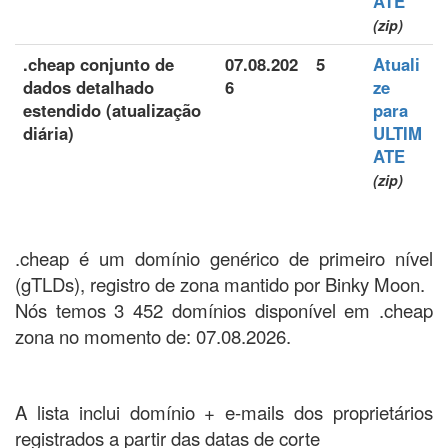
ATE
(zip)
.cheap conjunto de
07.08.202
5
Atuali
dados detalhado
6
ze
estendido (atualização
para
diária)
ULTIM
ATE
(zip)
.cheap é um domínio genérico de primeiro nível
(gTLDs), registro de zona mantido por Binky Moon.
Nós temos 3 452 domínios disponível em .cheap
zona no momento de: 07.08.2026.
A lista inclui domínio + e-mails dos proprietários
registrados a partir das datas de corte