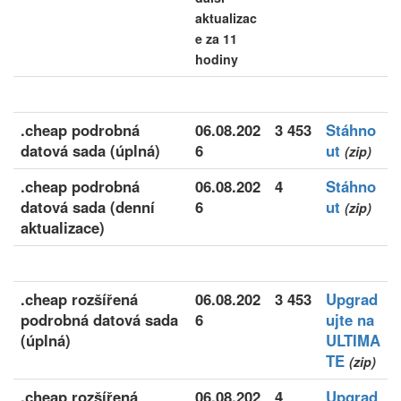
aktualizac
e za 11
hodiny
.cheap podrobná
06.08.202
3 453
Stáhno
datová sada (úplná)
6
ut
(zip)
.cheap podrobná
06.08.202
4
Stáhno
datová sada (denní
6
ut
(zip)
aktualizace)
.cheap rozšířená
06.08.202
3 453
Upgrad
podrobná datová sada
6
ujte na
(úplná)
ULTIMA
TE
(zip)
.cheap rozšířená
06.08.202
4
Upgrad