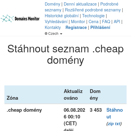
Domény
|
Denní aktualizace
|
Podrobné
seznamy
|
Rozšířené podrobné seznamy
|
Historické globální
|
Technologie
|
Vyhledávání
|
Monitor
|
Cena
|
FAQ
|
API
|
Kontakty
Registrace
|
Přihlášení
Czech
Stáhnout seznam .cheap
domény
Aktualiz
Dom
Zóna
ováno
ény
.cheap domény
06.08.202
3 453
Stáhno
6 00:10
ut
(CET)
(
zip
txt
)
další