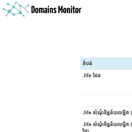
តំបន់
.life ដែន
.life សំណុំទិន្នន័យលម្អិត 
.life សំណុំទិន្នន័យលម្អិត 
ថ្ងៃ)