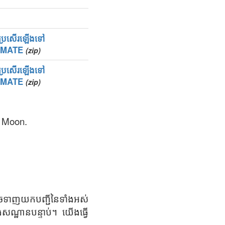
្យប្រសើរឡើងទៅ
IMATE
(zip)
្យប្រសើរឡើងទៅ
IMATE
(zip)
ky Moon.
ាចទាញយកបញ្ជីនៃទាំងអស់
ងសណ្ឋានបន្ទាប់។ យើងធ្វើ