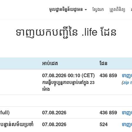
មូលដ្ឋានទិន្នន័យដូមេន
ស្វែងរក
ត្រួតពិនិត្យ
ទាញយកបញ្ជីនៃ .life ដែន
អាប់ដេត
ដែន
07.08.2026 00:10 (CET)
436 859
ទាញ
ការធ្វើបច្ចុប្បន្នភាពបន្ទាប់នៅក្នុង 23
(
zip
t
ម៉ោង
(full)
07.08.2026
436 859
ទាញ
(បន្ទាន់សម័យប្រចាំ
07.08.2026
524
ទាញ