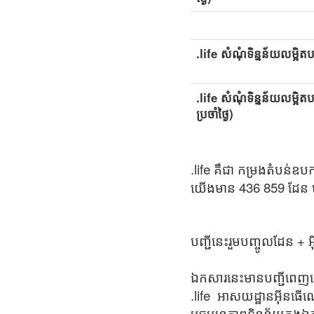
.life សំណុំទិន្នន័យលម្អិតប
.life សំណុំទិន្នន័យលម្អិត
ប្រចាំថ្ងៃ)
.life គឺជា កម្រងតំបន់ឧ
យើងមាន 436 859 ដែន មា
បញ្ជីនេះរួមបញ្ចូលដែន +
ឯកសារនេះមានបញ្ជីពេញល
.life អាសយដ្ឋានអ៊ីនធើណ
បច្ចុប្បន្នភាពទិន្នន័យក្