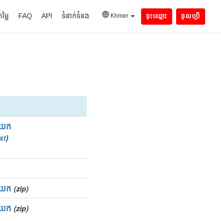
តម្លៃ
FAQ
API
ទំនាក់ទំនង
Khmer
ចុះឈ្មោះ
ចូលប្រើ
យក
xt
)
យក
(zip)
យក
(zip)