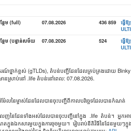
ន្ថែម (full)
07.08.2026
436 859
ធ្វើឱ
ULT
បន្ថែម (បន្ទាន់សម័យ
07.08.2026
524
ធ្វើឱ
ULT
បករណ៍ថ្នាក់ខ្ពស់ (gTLDs), តំបន់បញ្ជីដែនដែលគ្រប់គ្រងដោយ Bin
នស្រាប់នៅ .life តំបន់នៅពេល: 07.08.2026.
 អ៊ីម៉ែលនៃម្ចាស់ដែនដែលបានចុះបញ្ជីពីកាលបរិច្ឆេទដែលបានកំណត់
េញនៃដែនទាំងអស់ដែលបានចុះបញ្ជីនៅក្នុង .life តំបន់។ អ្នកអ
េតក្នុងឯកសារមួយក្នុងការចុចមួយ។ រៀបរាប់នីតិវិធីនៃដែនមួយៗក្នុ
នុងឯកសារនេះរៀងរាល់ថ្ងៃ។ ទិន្នន័យក៏អាចមានស្រាប់តាមរយៈ
API
.