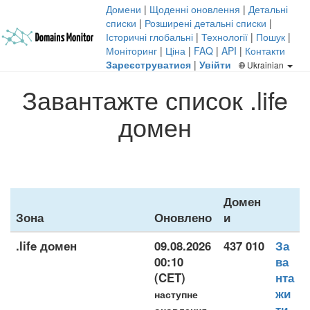
Домени
|
Щоденні оновлення
|
Детальні
списки
|
Розширені детальні списки
|
Історичні глобальні
|
Технології
|
Пошук
|
Моніторинг
|
Ціна
|
FAQ
|
API
|
Контакти
Зареєструватися
|
Увійти
Ukrainian
Завантажте список .life
домен
Домен
Зона
Оновлено
и
.life домен
09.08.2026
437 010
За
00:10
ва
(CET)
нта
жи
наступне
ти