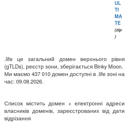
UL
TI
MA
TE
(zip
)
.life це загальний домен верхнього рівня
(gTLDs), реєстр зони, зберігається Binky Moon.
Ми маємо 437 010 домен доступні в .life зоні на
час: 09.08.2026.
Список містить домен + електронні адреси
власників доменів, зареєстрованих від дати
відрізання