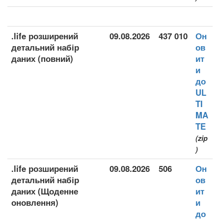
.life розширений
09.08.2026
437 010
Он
детальний набір
ов
даних (повний)
ит
и
до
UL
TI
MA
TE
(zip
)
.life розширений
09.08.2026
506
Он
детальний набір
ов
даних (Щоденне
ит
оновлення)
и
до