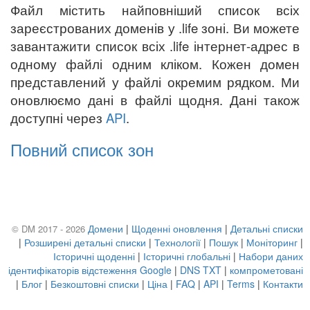
Файл містить найповніший список всіх
зареєстрованих доменів у .life зоні. Ви можете
завантажити список всіх .life інтернет-адрес в
одному файлі одним кліком. Кожен домен
представлений у файлі окремим рядком. Ми
оновлюємо дані в файлі щодня. Дані також
доступні через
API
.
Повний список зон
Домени
|
Щоденні оновлення
|
Детальні списки
© DM 2017 - 2026
|
Розширені детальні списки
|
Технології
|
Пошук
|
Моніторинг
|
Історичні щоденні
|
Історичні глобальні
|
Набори даних
ідентифікаторів відстеження Google
|
DNS TXT
|
компрометовані
|
Блог
|
Безкоштовні списки
|
Ціна
|
FAQ
|
API
|
Terms
|
Контакти