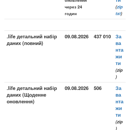
оновлення
через 24
(
zip
годин
txt
)
.life детальний набір
09.08.2026
437 010
За
даних (повний)
ва
нта
жи
ти
(zip
)
.life детальний набір
09.08.2026
506
За
даних (Щоденне
ва
оновлення)
нта
жи
ти
(zip
)