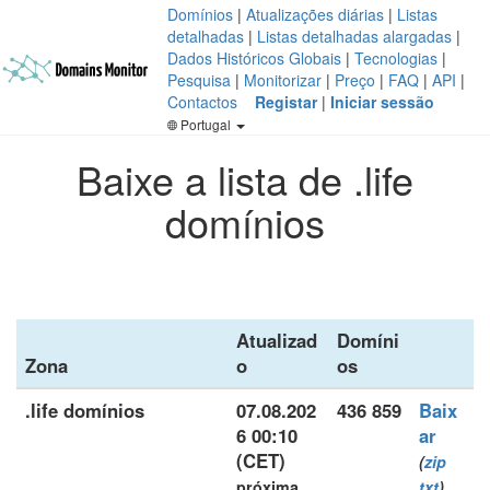
Domínios
|
Atualizações diárias
|
Listas
detalhadas
|
Listas detalhadas alargadas
|
Dados Históricos Globais
|
Tecnologias
|
Pesquisa
|
Monitorizar
|
Preço
|
FAQ
|
API
|
Contactos
Registar
|
Iniciar sessão
Portugal
Baixe a lista de .life
domínios
Atualizad
Domíni
Zona
o
os
.life domínios
07.08.202
436 859
Baix
6 00:10
ar
(CET)
(
zip
próxima
txt
)