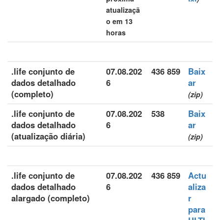
atualizaçã
o em 13
horas
.life conjunto de
07.08.202
436 859
Baix
dados detalhado
6
ar
(completo)
(zip)
.life conjunto de
07.08.202
538
Baix
dados detalhado
6
ar
(atualização diária)
(zip)
.life conjunto de
07.08.202
436 859
Actu
dados detalhado
6
aliza
alargado (completo)
r
para