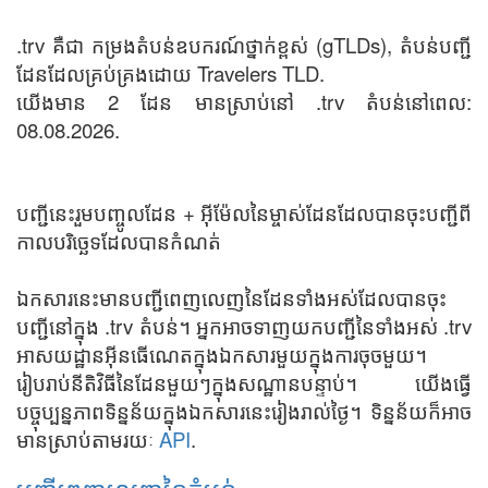
.trv គឺជា កម្រងតំបន់ឧបករណ៍ថ្នាក់ខ្ពស់ (gTLDs), តំបន់បញ្ជី
ដែនដែលគ្រប់គ្រងដោយ Travelers TLD.
យើងមាន 2 ដែន មានស្រាប់នៅ .trv តំបន់នៅពេល:
08.08.2026.
បញ្ជីនេះរួមបញ្ចូលដែន + អ៊ីម៉ែលនៃម្ចាស់ដែនដែលបានចុះបញ្ជីពី
កាលបរិច្ឆេទដែលបានកំណត់
ឯកសារនេះមានបញ្ជីពេញលេញនៃដែនទាំងអស់ដែលបានចុះ
បញ្ជីនៅក្នុង .trv តំបន់។ អ្នកអាចទាញយកបញ្ជីនៃទាំងអស់ .trv
អាសយដ្ឋានអ៊ីនធើណេតក្នុងឯកសារមួយក្នុងការចុចមួយ។
រៀបរាប់នីតិវិធីនៃដែនមួយៗក្នុងសណ្ឋានបន្ទាប់។ យើងធ្វើ
បច្ចុប្បន្នភាពទិន្នន័យក្នុងឯកសារនេះរៀងរាល់ថ្ងៃ។ ទិន្នន័យក៏អាច
មានស្រាប់តាមរយៈ
API
.