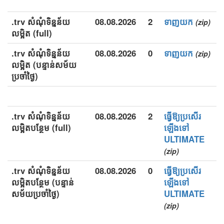
.trv សំណុំទិន្នន័យ
08.08.2026
2
ទាញយក
(zip)
លម្អិត (full)
.trv សំណុំទិន្នន័យ
08.08.2026
0
ទាញយក
(zip)
លម្អិត (បន្ទាន់សម័យ
ប្រចាំថ្ងៃ)
.trv សំណុំទិន្នន័យ
08.08.2026
2
ធ្វើឱ្យប្រសើរ
លម្អិតបន្ថែម (full)
ឡើងទៅ
ULTIMATE
(zip)
.trv សំណុំទិន្នន័យ
08.08.2026
0
ធ្វើឱ្យប្រសើរ
លម្អិតបន្ថែម (បន្ទាន់
ឡើងទៅ
សម័យប្រចាំថ្ងៃ)
ULTIMATE
(zip)