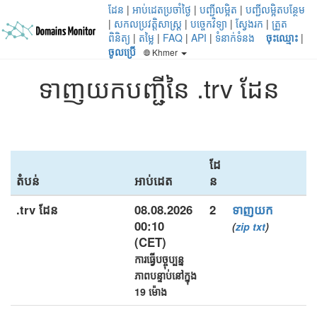
ដែន
|
អាប់ដេតប្រចាំថ្ងៃ
|
បញ្ជីលម្អិត
|
បញ្ជីលម្អិតបន្ថែម
|
សកលប្រវត្តិសាស្ត្រ
|
បច្ចេកវិទ្យា
|
ស្វែងរក
|
ត្រួត
ពិនិត្យ
|
តម្លៃ
|
FAQ
|
API
|
ទំនាក់ទំនង
ចុះឈ្មោះ
|
ចូលប្រើ
Khmer
ទាញយកបញ្ជីនៃ .trv ដែន
ដែ
តំបន់
អាប់ដេត
ន
.trv ដែន
08.08.2026
2
ទាញយក
00:10
(
zip
txt
)
(CET)
ការធ្វើបច្ចុប្បន្ន
ភាពបន្ទាប់នៅក្នុង
19 ម៉ោង