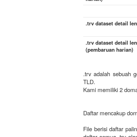
.trv dataset detail le
.trv dataset detail le
(pembaruan harian)
.trv adalah sebuah g
TLD.
Kami memiliki 2 domai
Daftar mencakup doma
File berisi daftar pa
daftar semua .trv ala