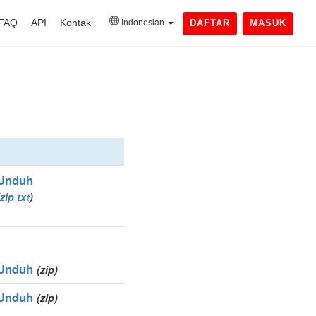
FAQ
API
Kontak
Indonesian
DAFTAR
MASUK
Unduh
zip
txt
)
Unduh
(zip)
Unduh
(zip)