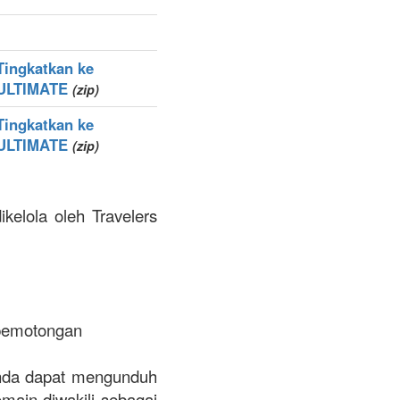
Tingkatkan ke
ULTIMATE
(zip)
Tingkatkan ke
ULTIMATE
(zip)
kelola oleh Travelers
 pemotongan
. Anda dapat mengunduh
omain diwakili sebagai