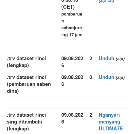
(
zip
txt
)
(CET)
pembarua
n
sabanjure
ing 17 jam
.trv dataset rinci
09.08.202
2
Unduh
(zip)
(lengkap)
6
.trv dataset rinci
09.08.202
0
Unduh
(zip)
(pembaruan saben
6
dina)
.trv dataset rinci
09.08.202
2
Nganyari
sing ditambahi
6
menyang
(lengkap)
ULTIMATE