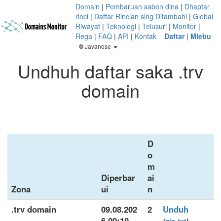
Domain
|
Pembaruan saben dina
|
Dhaptar
rinci
|
Daftar Rincian sing Ditambahi
|
Global
Riwayat
|
Teknologi
|
Telusuri
|
Monitor
|
Rega
|
FAQ
|
API
|
Kontak
Daftar
|
Mlebu
Javanese
Undhuh daftar saka .trv
domain
D
o
m
Diperbar
ai
Zona
ui
n
.trv domain
09.08.202
2
Unduh
6 00:10