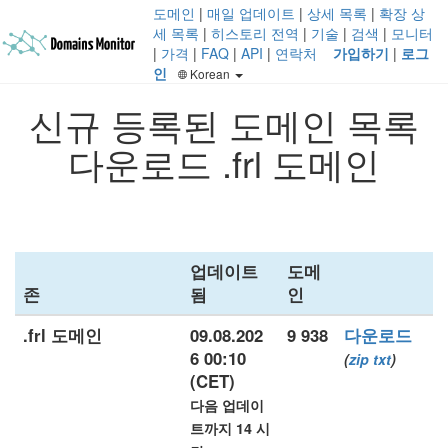
도메인
|
매일 업데이트
|
상세 목록
|
확장 상
세 목록
|
히스토리 전역
|
기술
|
검색
|
모니터
|
가격
|
FAQ
|
API
|
연락처
가입하기
|
로그
인
Korean
신규 등록된 도메인 목록
다운로드 .frl 도메인
업데이트
도메
존
됨
인
.frl 도메인
09.08.202
9 938
다운로드
6 00:10
(
zip
txt
)
(CET)
다음 업데이
트까지 14 시