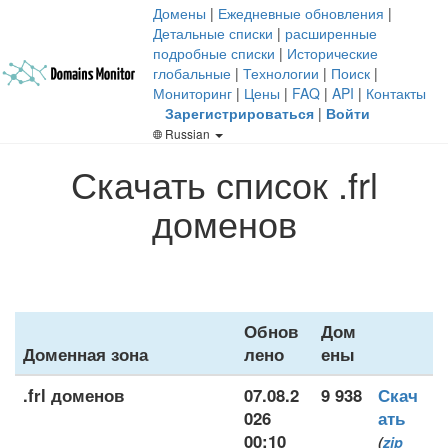
Домены
|
Ежедневные обновления
|
Детальные списки
|
расширенные
подробные списки
|
Исторические
глобальные
|
Технологии
|
Поиск
|
Мониторинг
|
Цены
|
FAQ
|
API
|
Контакты
Зарегистрироваться
|
Войти
Russian
Скачать список .frl
доменов
Обнов
Дом
Доменная зона
лено
ены
.frl доменов
07.08.2
9 938
Скач
026
ать
00:10
(
zip