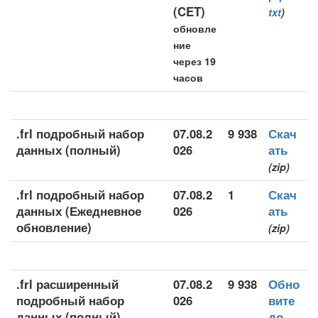
(CET)
txt
)
обновле
ние
через 19
часов
.frl подробный набор
07.08.2
9 938
Скач
данных (полный)
026
ать
(zip)
.frl подробный набор
07.08.2
1
Скач
данных (Ежедневное
026
ать
обновление)
(zip)
.frl расширенный
07.08.2
9 938
Обно
подробный набор
026
вите
данных (полный)
до