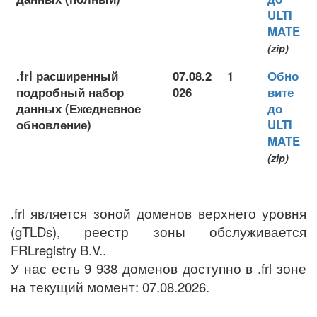
ULTI
MATE
(zip)
.frl расширенный
07.08.2
1
Обно
подробный набор
026
вите
данных (Ежедневное
до
обновление)
ULTI
MATE
(zip)
.frl является зоной доменов верхнего уровня
(gTLDs), реестр зоны обслуживается
FRLregistry B.V..
У нас есть 9 938 доменов доступно в .frl зоне
на текущий момент: 07.08.2026.