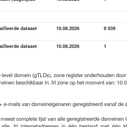
tailleerde dataset
10.08.2026
9 939
tailleerde dataset
10.08.2026
1
top-level domein (gTLDs), zone register onderhouden door
inen beschikbaar in .frl zone op het moment van: 10.0
 + e-mails van domeineigenaren geregistreerd vanaf de 
meest complete lijst van alle geregistreerde domeinen in
 alle .frl internetadressen in één bestand met één k