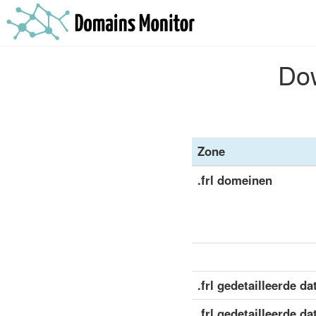
Dow
Zone
.frl domeinen
.frl gedetailleerde da
.frl gedetailleerde da