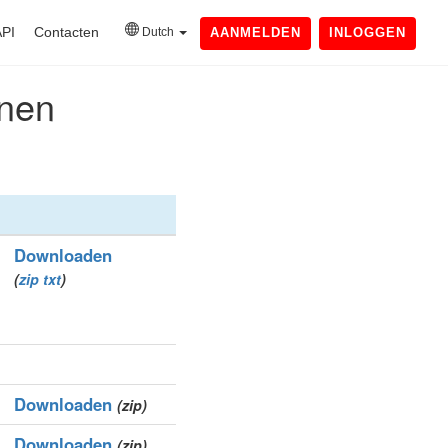
API
Contacten
Dutch
AANMELDEN
INLOGGEN
inen
Downloaden
(
zip
txt
)
Downloaden
(zip)
Downloaden
(zip)