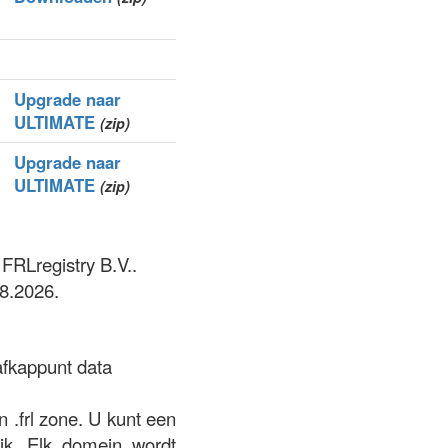
Upgrade naar
ULTIMATE
(zip)
Upgrade naar
ULTIMATE
(zip)
 FRLregistry B.V..
8.2026.
afkappunt data
 .frl zone. U kunt een
lik. Elk domein wordt