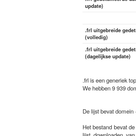
update)
.frl uitgebreide gede
(volledig)
.frl uitgebreide gede
(dagelijkse update)
.frl is een generiek 
We hebben 9 939 dome
De lijst bevat domein
Het bestand bevat de 
lijst downloaden van