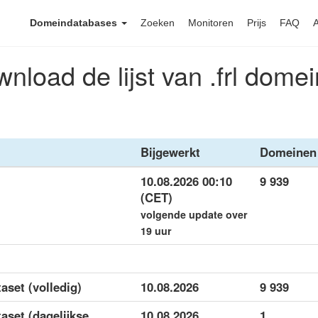
Domeindatabases
Zoeken
Monitoren
Prijs
FAQ
nload de lijst van .frl dome
Bijgewerkt
Domeinen
10.08.2026 00:10
9 939
(CET)
volgende update over
19 uur
taset (volledig)
10.08.2026
9 939
taset (dagelijkse
10.08.2026
1