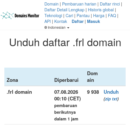
Domain
|
Pembaruan harian
|
Daftar rinci
|
Daftar Detail Lengkap
|
Historis global
|
Teknologi
|
Cari
|
Pantau
|
Harga
|
FAQ
|
API
|
Kontak
Daftar
|
Masuk
Indonesian
Unduh daftar .frl domain
Dom
Zona
Diperbarui
ain
.frl domain
07.08.2026
9 938
Unduh
00:10 (CET)
(
zip
txt
)
pembaruan
berikutnya
dalam 1 jam