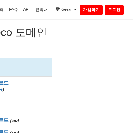
격
FAQ
API
연락처
Korean
가입하기
로그인
eco 도메인
로드
xt
)
로드
(zip)
로드
(zip)