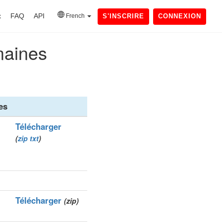
x
FAQ
API
French
S'INSCRIRE
CONNEXION
maines
es
Télécharger
(
zip
txt
)
Télécharger
(zip)