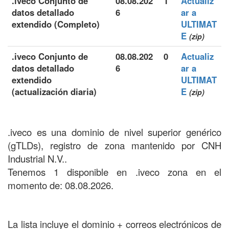
.iveco Conjunto de
08.08.202
1
Actualiz
datos detallado
6
ar a
extendido (Completo)
ULTIMAT
E
(zip)
.iveco Conjunto de
08.08.202
0
Actualiz
datos detallado
6
ar a
extendido
ULTIMAT
(actualización diaria)
E
(zip)
.iveco es una dominio de nivel superior genérico
(gTLDs), registro de zona mantenido por CNH
Industrial N.V..
Tenemos 1 disponible en .iveco zona en el
momento de: 08.08.2026.
La lista incluye el dominio + correos electrónicos de