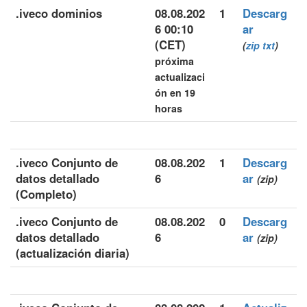
.iveco dominios
08.08.202
1
Descarg
6 00:10
ar
(CET)
(
zip
txt
)
próxima
actualizaci
ón en 19
horas
.iveco Conjunto de
08.08.202
1
Descarg
datos detallado
6
ar
(zip)
(Completo)
.iveco Conjunto de
08.08.202
0
Descarg
datos detallado
6
ar
(zip)
(actualización diaria)