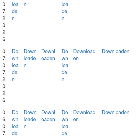
0
loa
n
loa
7.
de
de
2
n
n
0
2
6
0
Do
Down
Downl
Do
Download
Downloaden
7.
wn
loade
oaden
wn
en
0
loa
n
loa
7.
de
de
2
n
n
0
2
6
0
Do
Down
Downl
Do
Download
Downloaden
6.
wn
loade
oaden
wn
en
0
loa
n
loa
7.
de
de