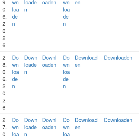
9.
wn
loade
oaden
wn
en
0
loa
n
loa
6.
de
de
2
n
n
0
2
6
2
Do
Down
Downl
Do
Download
Downloaden
8.
wn
loade
oaden
wn
en
0
loa
n
loa
6.
de
de
2
n
n
0
2
6
2
Do
Down
Downl
Do
Download
Downloaden
7.
wn
loade
oaden
wn
en
0
loa
n
loa