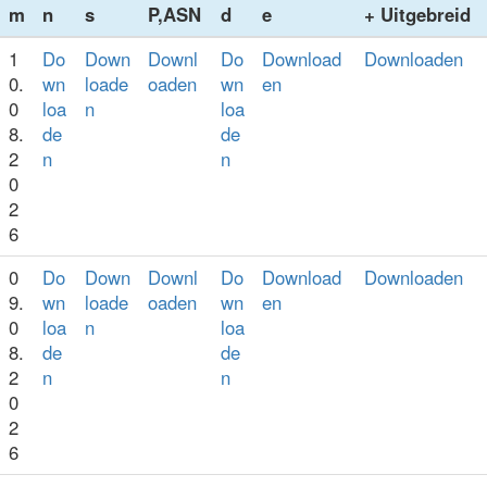
m
n
s
P,ASN
d
e
+ Uitgebreid
1
Do
Down
Downl
Do
Download
Downloaden
0.
wn
loade
oaden
wn
en
0
loa
n
loa
8.
de
de
2
n
n
0
2
6
0
Do
Down
Downl
Do
Download
Downloaden
9.
wn
loade
oaden
wn
en
0
loa
n
loa
8.
de
de
2
n
n
0
2
6