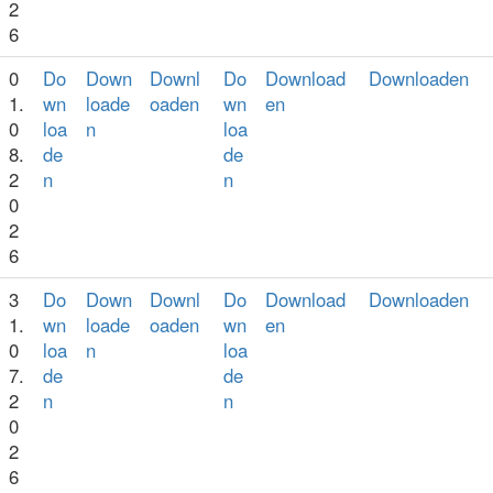
2
6
0
Do
Down
Downl
Do
Download
Downloaden
1.
wn
loade
oaden
wn
en
0
loa
n
loa
8.
de
de
2
n
n
0
2
6
3
Do
Down
Downl
Do
Download
Downloaden
1.
wn
loade
oaden
wn
en
0
loa
n
loa
7.
de
de
2
n
n
0
2
6