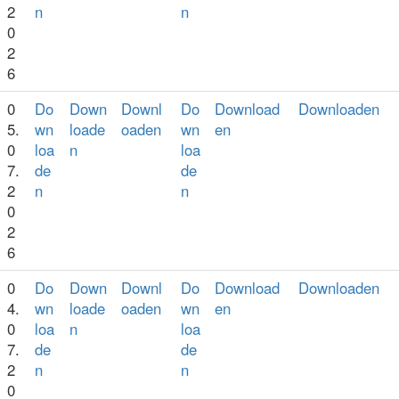
2
n
n
0
2
6
0
Do
Down
Downl
Do
Download
Downloaden
5.
wn
loade
oaden
wn
en
0
loa
n
loa
7.
de
de
2
n
n
0
2
6
0
Do
Down
Downl
Do
Download
Downloaden
4.
wn
loade
oaden
wn
en
0
loa
n
loa
7.
de
de
2
n
n
0