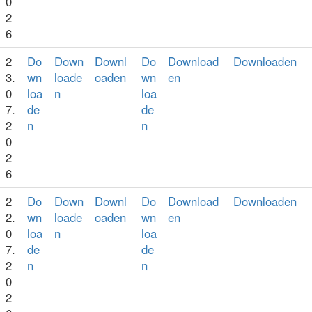
0
2
6
2
Do
Down
Downl
Do
Download
Downloaden
3.
wn
loade
oaden
wn
en
0
loa
n
loa
7.
de
de
2
n
n
0
2
6
2
Do
Down
Downl
Do
Download
Downloaden
2.
wn
loade
oaden
wn
en
0
loa
n
loa
7.
de
de
2
n
n
0
2