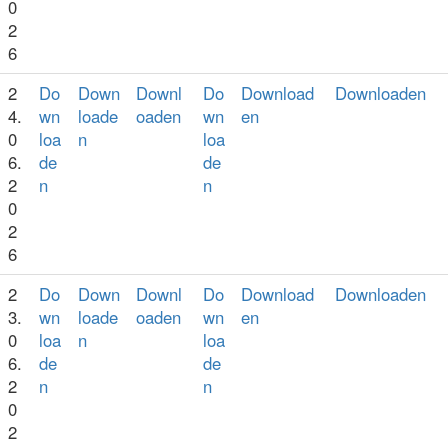
0
2
6
2
Do
Down
Downl
Do
Download
Downloaden
4.
wn
loade
oaden
wn
en
0
loa
n
loa
6.
de
de
2
n
n
0
2
6
2
Do
Down
Downl
Do
Download
Downloaden
3.
wn
loade
oaden
wn
en
0
loa
n
loa
6.
de
de
2
n
n
0
2