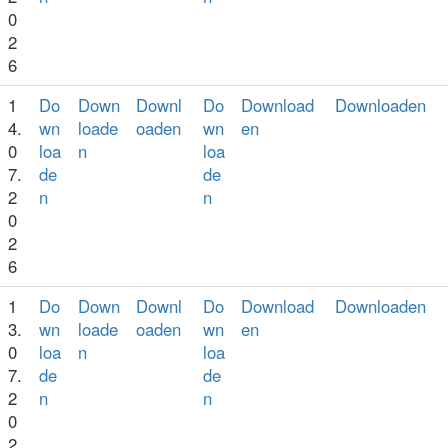
0
2
6
1
Do
Down
Downl
Do
Download
Downloaden
4.
wn
loade
oaden
wn
en
0
loa
n
loa
7.
de
de
2
n
n
0
2
6
1
Do
Down
Downl
Do
Download
Downloaden
3.
wn
loade
oaden
wn
en
0
loa
n
loa
7.
de
de
2
n
n
0
2