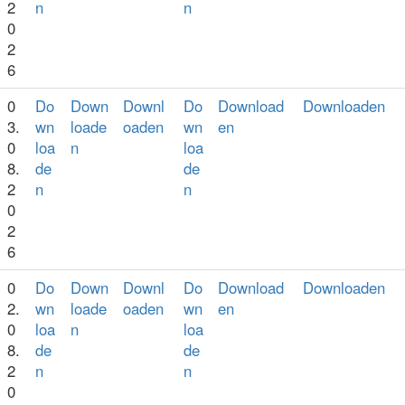
2
n
n
0
2
6
0
Do
Down
Downl
Do
Download
Downloaden
3.
wn
loade
oaden
wn
en
0
loa
n
loa
8.
de
de
2
n
n
0
2
6
0
Do
Down
Downl
Do
Download
Downloaden
2.
wn
loade
oaden
wn
en
0
loa
n
loa
8.
de
de
2
n
n
0