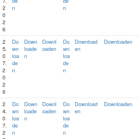
7.
de
de
2
n
n
0
2
6
2
Do
Down
Downl
Do
Download
Downloaden
5.
wn
loade
oaden
wn
en
0
loa
n
loa
7.
de
de
2
n
n
0
2
6
2
Do
Down
Downl
Do
Download
Downloaden
4.
wn
loade
oaden
wn
en
0
loa
n
loa
7.
de
de
2
n
n