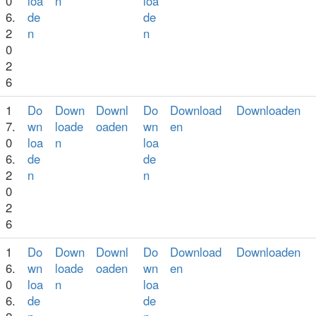
0
loa
n
loa
6.
de
de
2
n
n
0
2
6
1
Do
Down
Downl
Do
Download
Downloaden
7.
wn
loade
oaden
wn
en
0
loa
n
loa
6.
de
de
2
n
n
0
2
6
1
Do
Down
Downl
Do
Download
Downloaden
6.
wn
loade
oaden
wn
en
0
loa
n
loa
6.
de
de