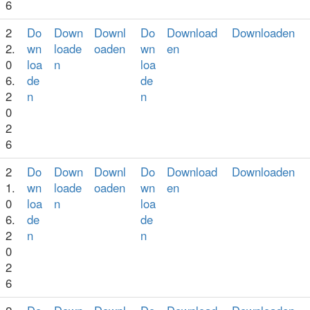
6
2
Do
Down
Downl
Do
Download
Downloaden
2.
wn
loade
oaden
wn
en
0
loa
n
loa
6.
de
de
2
n
n
0
2
6
2
Do
Down
Downl
Do
Download
Downloaden
1.
wn
loade
oaden
wn
en
0
loa
n
loa
6.
de
de
2
n
n
0
2
6