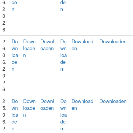
6.
de
de
2
n
n
0
2
6
2
Do
Down
Downl
Do
Download
Downloaden
6.
wn
loade
oaden
wn
en
0
loa
n
loa
6.
de
de
2
n
n
0
2
6
2
Do
Down
Downl
Do
Download
Downloaden
5.
wn
loade
oaden
wn
en
0
loa
n
loa
6.
de
de
2
n
n