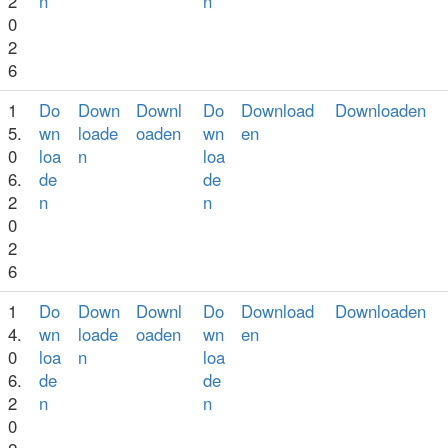
2
n
n
0
2
6
1
Do
Down
Downl
Do
Download
Downloaden
5.
wn
loade
oaden
wn
en
0
loa
n
loa
6.
de
de
2
n
n
0
2
6
1
Do
Down
Downl
Do
Download
Downloaden
4.
wn
loade
oaden
wn
en
0
loa
n
loa
6.
de
de
2
n
n
0