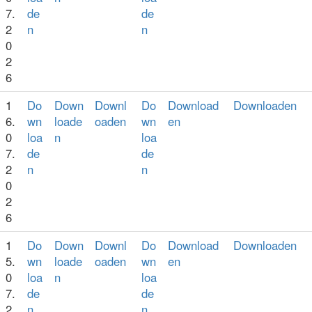
7.
de
de
2
n
n
0
2
6
1
Do
Down
Downl
Do
Download
Downloaden
6.
wn
loade
oaden
wn
en
0
loa
n
loa
7.
de
de
2
n
n
0
2
6
1
Do
Down
Downl
Do
Download
Downloaden
5.
wn
loade
oaden
wn
en
0
loa
n
loa
7.
de
de
2
n
n