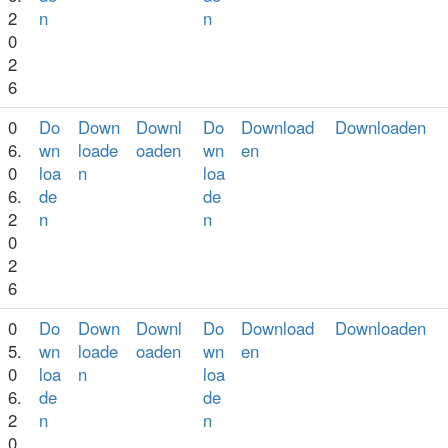
2
n
n
0
2
6
0
Do
Down
Downl
Do
Download
Downloaden
6.
wn
loade
oaden
wn
en
0
loa
n
loa
6.
de
de
2
n
n
0
2
6
0
Do
Down
Downl
Do
Download
Downloaden
5.
wn
loade
oaden
wn
en
0
loa
n
loa
6.
de
de
2
n
n
0