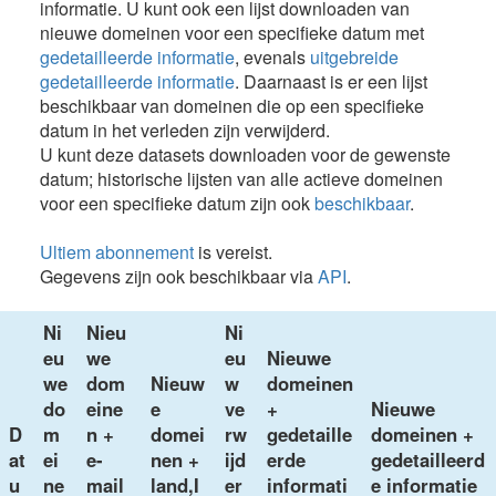
informatie. U kunt ook een lijst downloaden van
nieuwe domeinen voor een specifieke datum met
gedetailleerde informatie
, evenals
uitgebreide
gedetailleerde informatie
. Daarnaast is er een lijst
beschikbaar van domeinen die op een specifieke
datum in het verleden zijn verwijderd.
U kunt deze datasets downloaden voor de gewenste
datum; historische lijsten van alle actieve domeinen
voor een specifieke datum zijn ook
beschikbaar
.
Ultiem abonnement
is vereist.
Gegevens zijn ook beschikbaar via
API
.
Ni
Nieu
Ni
eu
we
eu
Nieuwe
we
dom
Nieuw
w
domeinen
do
eine
e
ve
+
Nieuwe
D
m
n +
domei
rw
gedetaille
domeinen +
at
ei
e-
nen +
ijd
erde
gedetailleerd
u
ne
mail
land,I
er
informati
e informatie