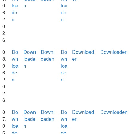
0
loa
n
loa
6.
de
de
2
n
n
0
2
6
0
Do
Down
Downl
Do
Download
Downloaden
8.
wn
loade
oaden
wn
en
0
loa
n
loa
6.
de
de
2
n
n
0
2
6
0
Do
Down
Downl
Do
Download
Downloaden
7.
wn
loade
oaden
wn
en
0
loa
n
loa
6.
de
de