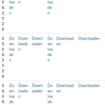
0
loa
n
loa
8.
de
de
2
n
n
0
2
6
0
Do
Down
Downl
Do
Download
Downloaden
5.
wn
loade
oaden
wn
en
0
loa
n
loa
8.
de
de
2
n
n
0
2
6
0
Do
Down
Downl
Do
Download
Downloaden
4.
wn
loade
oaden
wn
en
0
loa
n
loa
8.
de
de