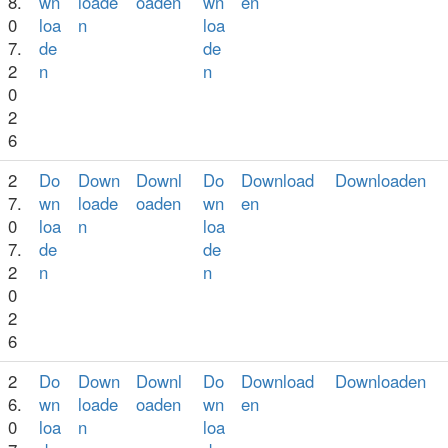
8.
wn
loade
oaden
wn
en
0
loa
n
loa
7.
de
de
2
n
n
0
2
6
2
Do
Down
Downl
Do
Download
Downloaden
7.
wn
loade
oaden
wn
en
0
loa
n
loa
7.
de
de
2
n
n
0
2
6
2
Do
Down
Downl
Do
Download
Downloaden
6.
wn
loade
oaden
wn
en
0
loa
n
loa