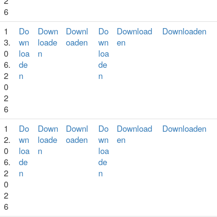
2
6
1
Do
Down
Downl
Do
Download
Downloaden
3.
wn
loade
oaden
wn
en
0
loa
n
loa
6.
de
de
2
n
n
0
2
6
1
Do
Down
Downl
Do
Download
Downloaden
2.
wn
loade
oaden
wn
en
0
loa
n
loa
6.
de
de
2
n
n
0
2
6