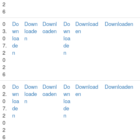
2
6
0
Do
Down
Downl
Do
Download
Downloaden
3.
wn
loade
oaden
wn
en
0
loa
n
loa
7.
de
de
2
n
n
0
2
6
0
Do
Down
Downl
Do
Download
Downloaden
2.
wn
loade
oaden
wn
en
0
loa
n
loa
7.
de
de
2
n
n
0
2
6