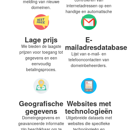
melding van nieuwe
internetadressen op een
domeinen.
handige en automatische
manier.
Lage prijs
E-
mailadresdatabase
We bieden de laagste
prijzen voor toegang tot
Lijst van e-mail- en
gegevens en een
telefooncontacten van
eenvoudig
domeinbeheerders.
betalingsproces.
Geografische
Websites met
gegevens
technologieën
Domeingegevens en
Uitgebreide datasets met
geavanceerde informatie
websites die specifieke
zijn beschikbaar om te
technologieën en