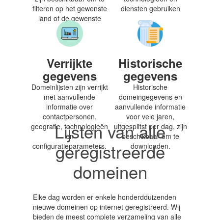
filteren op het gewenste
diensten gebruiken
land of de gewenste
regio.
Verrijkte
Historische
gegevens
gegevens
Domeinlijsten zijn verrijkt
Historische
met aanvullende
domeingegevens en
informatie over
aanvullende informatie
contactpersonen,
voor vele jaren,
Lijsten van alle
geografie, technologieën
uitgesplitst per dag, zijn
en
beschikbaar om te
geregistreerde
configuratieparameters.
downloaden.
domeinen
Elke dag worden er enkele honderdduizenden
nieuwe domeinen op internet geregistreerd. Wij
bieden de meest complete verzameling van alle