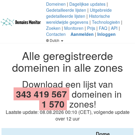
Domeinen
|
Dagelijkse updates
|
Gedetailleerde lijsten
|
Uitgebreide
gedetailleerde lijsten
|
Historische
wereldwijde gegevens
|
Technologieën
|
Zoeken
|
Monitoren
|
Prijs
|
FAQ
|
API
|
Contacten
Aanmelden
|
Inloggen
Dutch
Alle geregistreerde
domeinen in alle zones
Download een lijst van
343 419 567
domeinen in
1 570
zones!
Laatste update: 08.08.2026 00:10 (CET), volgende update
over 12 uur
Dome