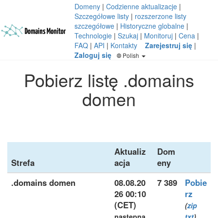
Domeny
|
Codzienne aktualizacje
|
Szczegółowe listy
|
rozszerzone listy
szczegółowe
|
Historyczne globalne
|
Technologie
|
Szukaj
|
Monitoruj
|
Cena
|
FAQ
|
API
|
Kontakty
Zarejestruj się
|
Zaloguj się
Polish
Pobierz listę .domains
domen
Aktualiz
Dom
Strefa
acja
eny
.domains domen
08.08.20
7 389
Pobie
26 00:10
rz
(CET)
(
zip
następna
txt
)