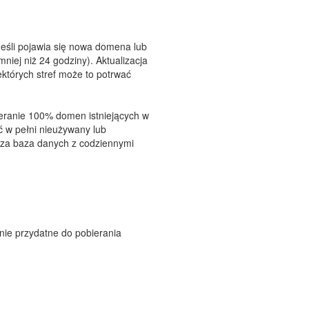
Jeśli pojawia się nowa domena lub
iej niż 24 godziny). Aktualizacja
iektórych stref może to potrwać
ieranie 100% domen istniejących w
ć w pełni nieużywany lub
sza baza danych z codziennymi
lnie przydatne do pobierania