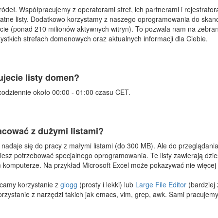
deł. Współpracujemy z operatorami stref, ich partnerami i rejestrator
tne listy. Dodatkowo korzystamy z naszego oprogramowania do skanow
necie (ponad 210 milionów aktywnych witryn). To pozwala nam na zebra
stkich strefach domenowych oraz aktualnych informacji dla Ciebie.
zujecie listy domen?
codziennie około 00:00 - 01:00 czasu CET.
acować z dużymi listami?
 nadaje się do pracy z małymi listami (do 300 MB). Ale do przeglądania 
esz potrzebować specjalnego oprogramowania. Te listy zawierają dziesią
komputerze. Na przykład Microsoft Excel może pokazywać nie więcej niż
camy korzystanie z
glogg
(prosty i lekki) lub
Large File Editor
(bardziej
zystanie z narzędzi takich jak emacs, vim, grep, awk. Sami pracujemy 