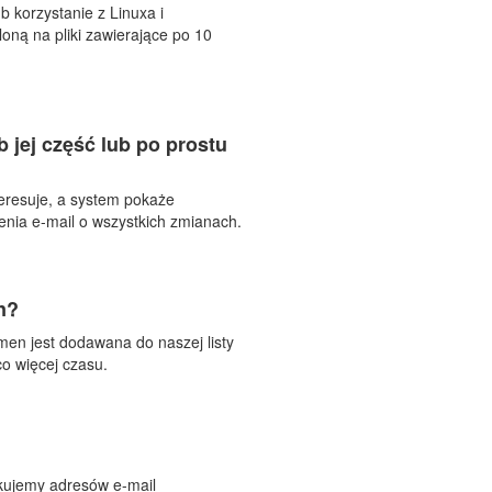
 korzystanie z Linuxa i
oną na pliki zawierające po 10
jej część lub po prostu
teresuje, a system pokaże
enia e-mail o wszystkich zmianach.
n?
en jest dodawana do naszej listy
co więcej czasu.
ukujemy adresów e-mail