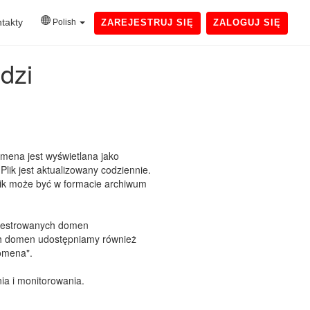
takty
Polish
ZAREJESTRUJ SIĘ
ZALOGUJ SIĘ
dzi
mena jest wyświetlana jako
lik jest aktualizowany codziennie.
Plik może być w formacie archiwum
ejestrowanych domen
ych domen udostępniamy również
domena".
ia i monitorowania.