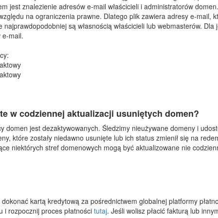
 jest znalezienie adresów e-mail właścicieli i administratorów domen. 
zględu na ograniczenia prawne. Dlatego plik zawiera adresy e-mail, k
óre najprawdopodobniej są własnością właścicieli lub webmasterów. Dl
 e-mail.
cy:
taktowy
taktowy
rte w codziennej aktualizacji usuniętych domen?
ięcy domen jest dezaktywowanych. Śledzimy nieużywane domeny i udostę
y, które zostały niedawno usunięte lub ich status zmienił się na rede
czące niektórych stref domenowych mogą być aktualizowane nie codzien
dokonać kartą kredytową za pośrednictwem globalnej platformy płatno
 i rozpocznij proces płatności
tutaj
. Jeśli wolisz płacić fakturą lub i