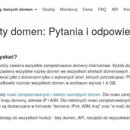
y danych domen
Szukaj
Monitoruj
Cena
FAQ
API
Kon
sty domen: Pytania i odpowie
zyskać?
 który zawiera wszystkie zarejestrowane domeny internetowe. Każda do
lik zawiera wszystkie nazwy domen we wszystkich strefach domenowych. P
erać pliki z domenami tylko z wybranych stref, których potrzebujesz. 
 Całkowity rozmiar wszystkich domen w archiwum wynosi 1,6 GB.
isty
nowo zarejestrowanych i świeżo usuniętych domen
. Dla nowo zar
 kraju domeny, adresie IP i ASN. Dla niektórych nowo zarejestrowan
 są dostarczane w formacie "domena; IPv4, ASN; kraj" oraz "e-mail; 
ostęp do wszystkich funkcji - listy domen, API, narzędzi do wyszukiwan