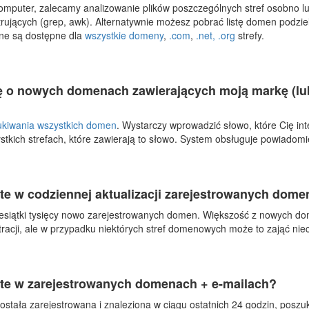
mputer, zalecamy analizowanie plików poszczególnych stref osobno lub
trujących (grep, awk). Alternatywnie możesz pobrać listę domen podziel
elone są dostępne dla
wszystkie domeny
,
.com
,
.net,
.org
strefy.
 o nowych domenach zawierających moją markę (lub 
kiwania wszystkich domen
. Wystarczy wprowadzić słowo, które Cię in
tkich strefach, które zawierają to słowo. System obsługuje powiadomi
rte w codziennej aktualizacji zarejestrowanych dome
esiątki tysięcy nowo zarejestrowanych domen. Większość z nowych dom
tracji, ale w przypadku niektórych stref domenowych może to zająć nie
rte w zarejestrowanych domenach + e-mailach?
ostała zarejestrowana i znaleziona w ciągu ostatnich 24 godzin, posz