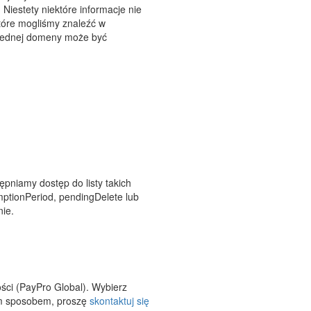
Niestety niektóre informacje nie
tóre mogliśmy znaleźć w
a jednej domeny może być
pniamy dostęp do listy takich
mptionPeriod, pendingDelete lub
nie.
ści (PayPro Global). Wybierz
nnym sposobem, proszę
skontaktuj się