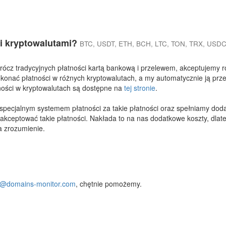
i kryptowalutami?
BTC, USDT, ETH, BCH, LTC, TON, TRX, USDC
prócz tradycyjnych płatności kartą bankową i przelewem, akceptujemy 
konać płatności w różnych kryptowalutach, a my automatycznie ją prz
tności w kryptowalutach są dostępne na
tej stronie
.
specjalnym systemem płatności za takie płatności oraz spełniamy d
 akceptować takie płatności. Nakłada to na nas dodatkowe koszty, dla
a zrozumienie.
o@domains-monitor.com
, chętnie pomożemy.