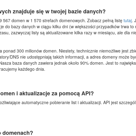
wych znajduje się w twojej bazie danych?
9 567 domen w 1 570 strefach domenowych. Zobacz pełną listę
tutaj
. 
 do bazy danych w ciągu kilku dni (w większości przypadków trwa to mn
zasu, zazwyczaj listy są aktualizowane kilka razy w miesiącu, ale dla n
 ponad 300 milionów domen. Niestety, technicznie niemożliwe jest zb
tratory/DNS nie udostępniają takich informacji, a adres domeny może by
Nasza baza danych zawiera jednak około 90% domen. Jest to najwięk
pracujemy każdego dnia.
domen i aktualizacje za pomocą API?
liwiające automatyczne pobieranie list i aktualizacji. API jest szczegó
 o domenach?