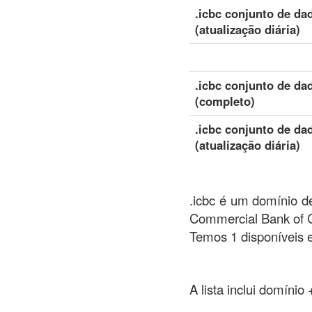
.icbc conjunto de da
(atualização diária)
.icbc conjunto de da
(completo)
.icbc conjunto de da
(atualização diária)
.icbc é um domínio de
Commercial Bank of C
Temos 1 disponíveis e
A lista inclui domínio