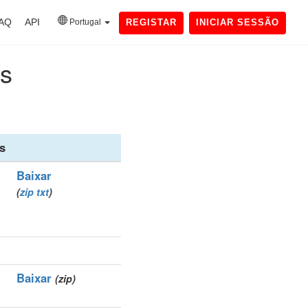
AQ
API
Portugal
REGISTAR
INICIAR SESSÃO
os
s
Baixar
(
zip
txt
)
Baixar
(zip)