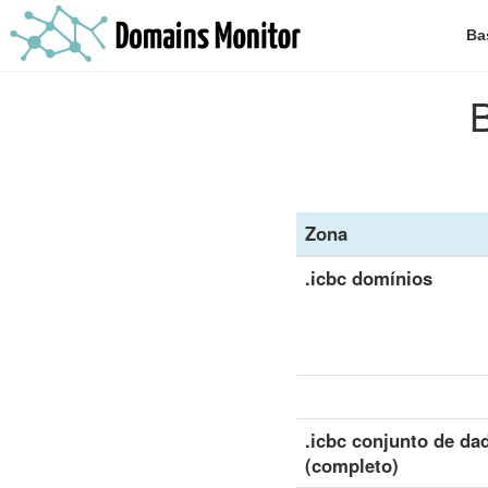
Ba
B
Zona
.icbc domínios
.icbc conjunto de da
(completo)