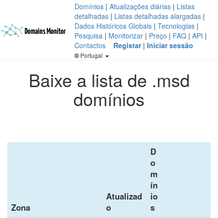
Domínios
|
Atualizações diárias
|
Listas
detalhadas
|
Listas detalhadas alargadas
|
Dados Históricos Globais
|
Tecnologias
|
Pesquisa
|
Monitorizar
|
Preço
|
FAQ
|
API
|
Contactos
Registar
|
Iniciar sessão
Portugal
Baixe a lista de .msd
domínios
D
o
m
ín
Atualizad
io
Zona
o
s