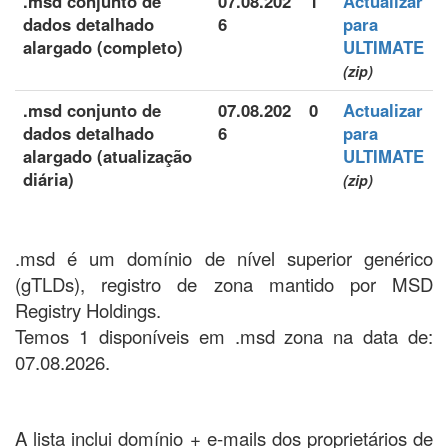
.msd conjunto de
07.08.202
1
Actualizar
dados detalhado
6
para
alargado (completo)
ULTIMATE
(zip)
.msd conjunto de
07.08.202
0
Actualizar
dados detalhado
6
para
alargado (atualização
ULTIMATE
diária)
(zip)
.msd é um domínio de nível superior genérico
(gTLDs), registro de zona mantido por MSD
Registry Holdings.
Temos 1 disponíveis em .msd zona na data de:
07.08.2026.
A lista inclui domínio + e-mails dos proprietários de